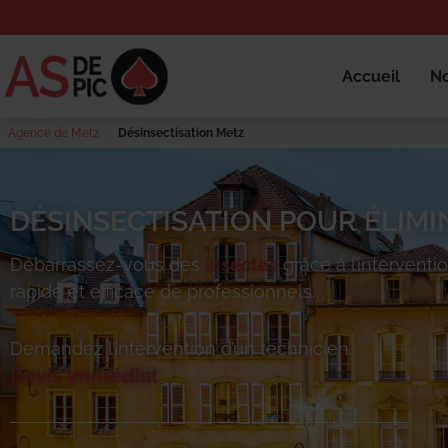
Accueil
No
Agence de Metz
Désinsectisation Metz
DÉSINSECTISATION POUR ÉLIMI
Débarrassez-vous des
insectes
grâce à l’interventi
rapide et efficace de professionnels.
Demandez l’intervention d’un technicien.
Devis immédiat