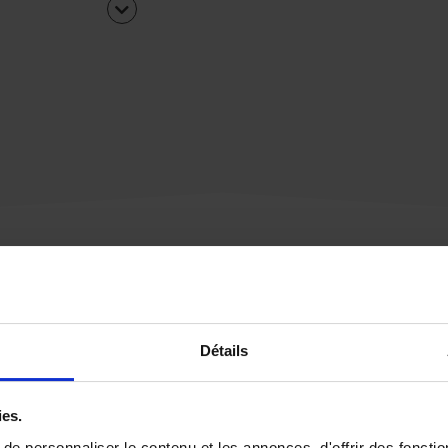
Une urgence ?
Détails
Vous souhaitez être
rappelé par notre éq
ies.
e personnaliser le contenu et les annonces, d'offrir des fonctio