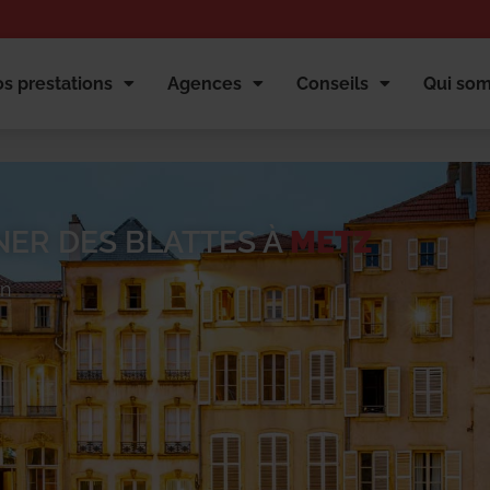
s prestations
Agences
Conseils
Qui so
NER DES BLATTES À
METZ
on