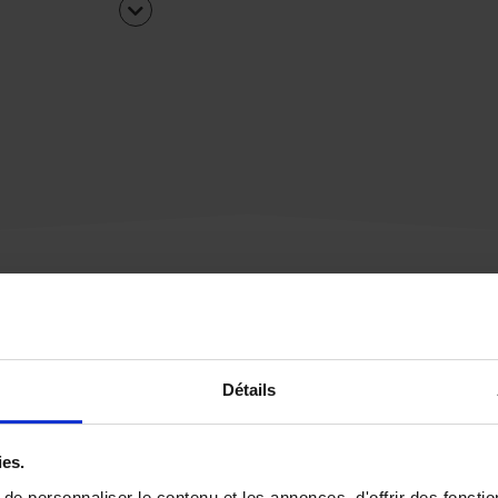
Une urgence ?
Détails
Vous souhaitez être
rappelé par notre éq
ies.
e personnaliser le contenu et les annonces, d'offrir des fonctio