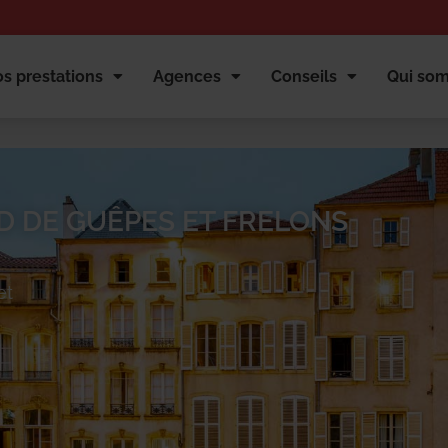
s prestations
Agences
Conseils
Qui so
D DE GUÊPES ET FRELONS
et