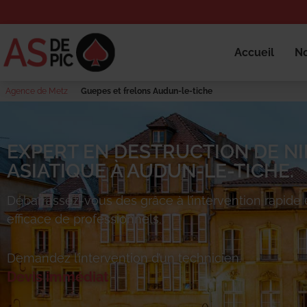
Accueil
No
Agence de Metz
Guepes et frelons Audun-le-tiche
EXPERT EN DESTRUCTION DE NI
ASIATIQUE À AUDUN-LE-TICHE.
Débarrassez-vous des
grâce à l’intervention rapide 
efficace de professionnels.
Demandez l’intervention d’un technicien.
Devis immédiat