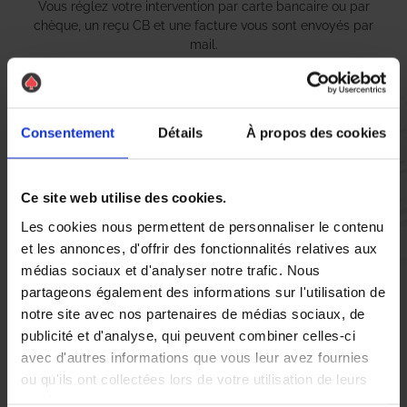
Vous réglez votre intervention par carte bancaire ou par
chèque, un reçu CB et une facture vous sont envoyés par
mail.
Consentement
Détails
À propos des cookies
Etape 5 :
Vous évaluez la prestation
Ce site web utilise des cookies.
Vous recevez une demande d’évaluation de votre expérience
Les cookies nous permettent de personnaliser le contenu
avec l’équipe AS DE PIC.
et les annonces, d'offrir des fonctionnalités relatives aux
médias sociaux et d'analyser notre trafic. Nous
partageons également des informations sur l'utilisation de
Nous avons pensé à tout
notre site avec nos partenaires de médias sociaux, de
publicité et d'analyse, qui peuvent combiner celles-ci
avec d'autres informations que vous leur avez fournies
À Thionville, la présence de
nid de guêpes
et de
frelons
ou qu'ils ont collectées lors de votre utilisation de leurs
asiatiques
peut rapidement devenir une source d’inquiétude
services.