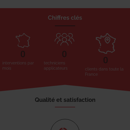
Chiffres clés
0
0
0
interventions par
techniciens
mois
applicateurs
clients dans toute la
France
Qualité et satisfaction