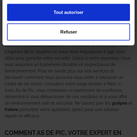
pour les habitants. Ces nuisibles, non seulement gênants,
peuvent également représenter un danger pour la sécurité de
Tout autoriser
votre famille et de vos animaux de compagnie. Face à cette
problématique, il est essentiel de faire appel à un
expert en
destruction de nid de guêpes et frelons asiatiques
comme As
Refuser
de Pic. Notre équipe de professionnels qualifiés intervient
rapidement à Thionville pour évaluer la situation et mettre en
œuvre des solutions adaptées et efficaces. Nous comprenons
l’urgence de la situation et nous nous engageons à agir sans
délai pour garantir votre sécurité. Grâce à notre expertise, nous
vous assurons un traitement durable et respectueux de
l’environnement. Pour en savoir plus sur nos services et
découvrir comment nous pouvons vous aider à retrouver un
cadre de vie serein, consultez notre page dédiée à Metz
ici
.
Avec As de Pic, vous choisissez un partenaire de confiance,
déterminé à vous débarrasser de ces nuisibles et à vous offrir
un environnement sain et sécurisé. Ne laissez pas les
guêpes
et
frelons
perturber votre quotidien, optez pour une solution
rapide et efficace.
COMMENT AS DE PIC, VOTRE EXPERT EN