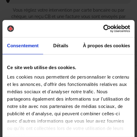
Vous réglez votre intervention par carte bancaire ou par
chèque, un reçu CB et une facture vous sont envoyés par
mail.
Consentement
Détails
À propos des cookies
Etape 5 :
Vous évaluez la prestation
Ce site web utilise des cookies.
Les cookies nous permettent de personnaliser le contenu
Vous recevez une demande d’évaluation de votre expérience
et les annonces, d'offrir des fonctionnalités relatives aux
avec l’équipe AS DE PIC.
médias sociaux et d'analyser notre trafic. Nous
partageons également des informations sur l'utilisation de
notre site avec nos partenaires de médias sociaux, de
Nous avons pensé à tout
publicité et d'analyse, qui peuvent combiner celles-ci
avec d'autres informations que vous leur avez fournies
ou qu'ils ont collectées lors de votre utilisation de leurs
À Longwy, la présence de nuisibles tels que les
punaises de lit
services.