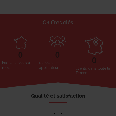
Chiffres clés
0
0
0
interventions par
techniciens
mois
applicateurs
clients dans toute la
France
Qualité et satisfaction