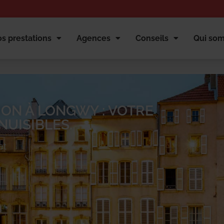
s prestations
Agences
Conseils
Qui so
ION À LONGWY : VOTRE
NUISIBLES.
et