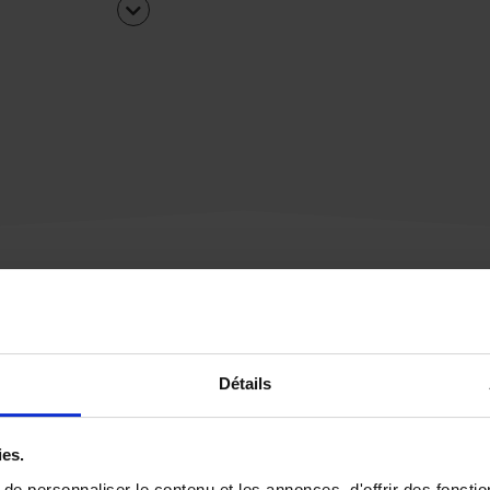
Une urgence ?
Détails
Vous souhaitez être
rappelé par notre éq
ies.
e personnaliser le contenu et les annonces, d'offrir des fonctio