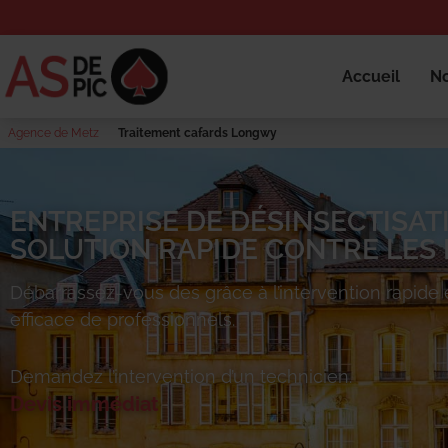
Accueil
No
Agence de Metz
Traitement cafards Longwy
ENTREPRISE DE DÉSINSECTISAT
SOLUTION RAPIDE CONTRE LES 
Débarrassez-vous des
grâce à l’intervention rapide 
efficace de professionnels.
Demandez l’intervention d’un technicien.
Devis immédiat