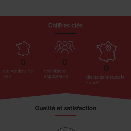
Chiffres clés
0
0
0
interventions par
techniciens
mois
applicateurs
clients dans toute la
France
Qualité et satisfaction