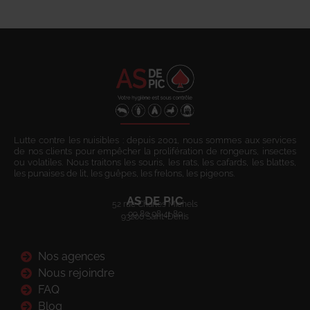
Lutte contre les nuisibles : depuis 2001, nous sommes aux services
de nos clients pour empêcher la prolifération de rongeurs, insectes
ou volatiles. Nous traitons les souris, les rats, les cafards, les blattes,
les punaises de lit, les guêpes, les frelons, les pigeons.
AS DE PIC
52 rue Charles Michels
09 80 08 41 80
93200 Saint-Denis
Nos agences
Nous rejoindre
FAQ
Blog