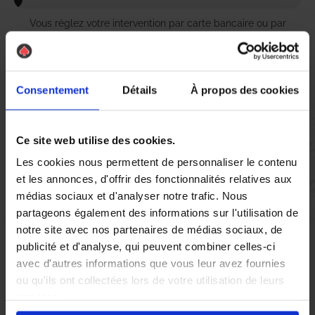
Vous réglez votre intervention par carte bancaire ou par
chèque, un reçu CB et une facture vous sont envoyés par
mail.
Consentement
Détails
À propos des cookies
Etape 5 :
Ce site web utilise des cookies.
Vous évaluez la prestation
Les cookies nous permettent de personnaliser le contenu
et les annonces, d'offrir des fonctionnalités relatives aux
Vous recevez une demande d’évaluation de votre expérience
médias sociaux et d'analyser notre trafic. Nous
avec l’équipe AS DE PIC.
partageons également des informations sur l'utilisation de
notre site avec nos partenaires de médias sociaux, de
publicité et d'analyse, qui peuvent combiner celles-ci
Nous avons pensé à tout
avec d'autres informations que vous leur avez fournies
ou qu'ils ont collectées lors de votre utilisation de leurs
services.
Si vous êtes confronté à une infestation de punaises de lit à