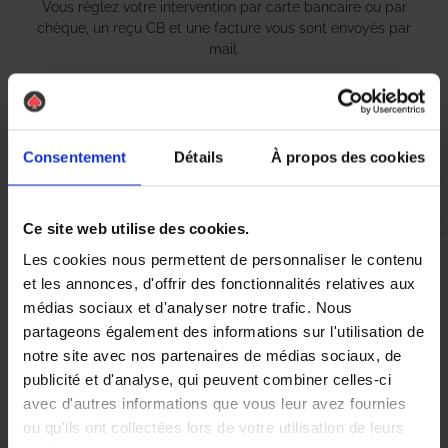
Vous réglez votre intervention par carte bancaire ou par
chèque, un reçu CB et une facture vous sont envoyés par
mail.
Etape 5 :
Consentement
Détails
À propos des cookies
Vous évaluez la prestation
Ce site web utilise des cookies.
Vous recevez une demande d’évaluation de votre expérience
Les cookies nous permettent de personnaliser le contenu
avec l’équipe AS DE PIC.
et les annonces, d'offrir des fonctionnalités relatives aux
médias sociaux et d'analyser notre trafic. Nous
partageons également des informations sur l'utilisation de
Nous avons pensé à tout
notre site avec nos partenaires de médias sociaux, de
publicité et d'analyse, qui peuvent combiner celles-ci
avec d'autres informations que vous leur avez fournies
À Orvault, la présence de nids de guêpes et de frelons
ou qu'ils ont collectées lors de votre utilisation de leurs
asiatiques peut rapidement devenir une source d’inquiétude