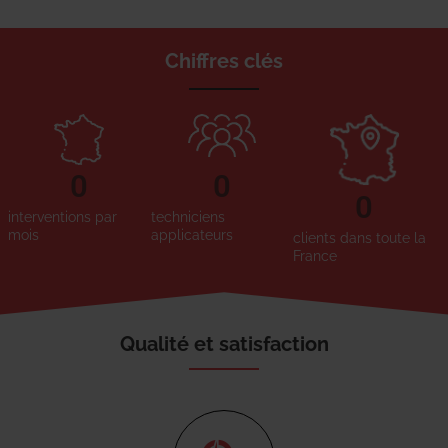
Chiffres clés
0
0
0
interventions par
techniciens
mois
applicateurs
clients dans toute la
France
Qualité et satisfaction