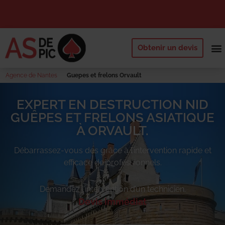
Obtenir un devis
NOS 
QUI SOMM
DEMANDE
Agence de Nantes
Guepes et frelons Orvault
EXPERT EN DESTRUCTION NID
GUÊPES ET FRELONS ASIATIQUE
À ORVAULT.
Débarrassez-vous des
grâce à l’intervention rapide et
efficace de professionnels.
Demandez l’intervention d’un technicien.
Devis immédiat