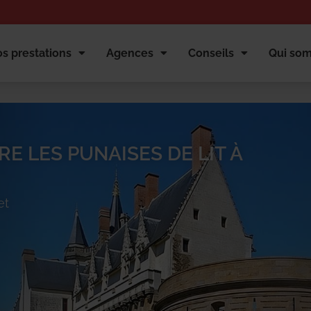
s prestations
Agences
Conseils
Qui so
E LES PUNAISES DE LIT À
et