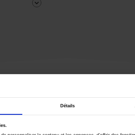
Une urgence ?
Détails
Vous souhaitez être
rappelé par notre éq
ies.
e personnaliser le contenu et les annonces, d'offrir des fonctio