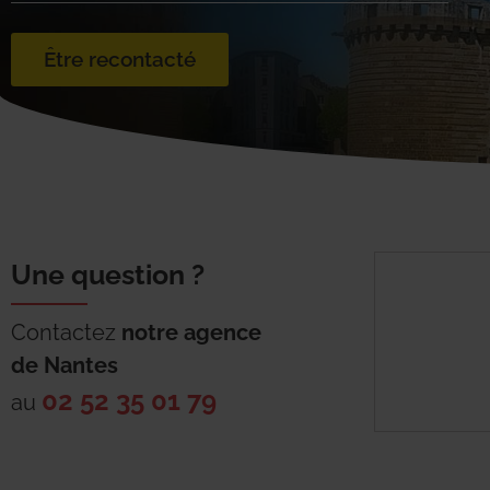
Être recontacté
Une question ?
Contactez
notre agence
de
Nantes
02 52 35 01 79
au