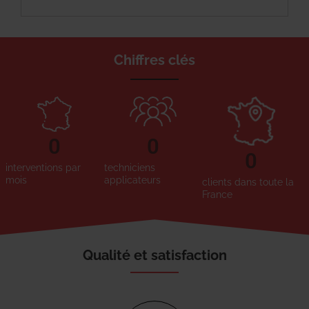
Chiffres clés
0
0
0
interventions par
techniciens
mois
applicateurs
clients dans toute la
France
Qualité et satisfaction