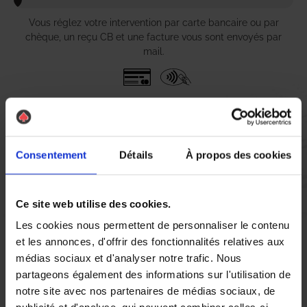
Vous réglez votre intervention par carte bancaire ou par
chèque, un reçu CB et une facture vous sont envoyés par
mail.
Etape 5 :
Vous évaluez la prestation
Consentement
Détails
À propos des cookies
Vous recevez une demande d’évaluation de votre expérience
avec l’équipe AS DE PIC.
Ce site web utilise des cookies.
Les cookies nous permettent de personnaliser le contenu
et les annonces, d'offrir des fonctionnalités relatives aux
Nous avons pensé à tout
médias sociaux et d'analyser notre trafic. Nous
partageons également des informations sur l'utilisation de
notre site avec nos partenaires de médias sociaux, de
Bienvenue chez As de Pic, votre **entreprise de