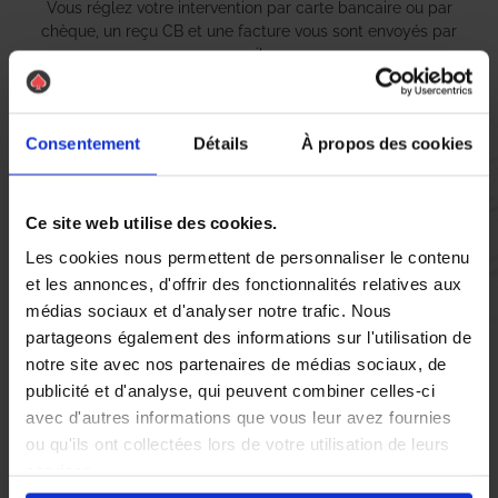
Vous réglez votre intervention par carte bancaire ou par
chèque, un reçu CB et une facture vous sont envoyés par
mail.
Consentement
Détails
À propos des cookies
Etape 5 :
Vous évaluez la prestation
Ce site web utilise des cookies.
Les cookies nous permettent de personnaliser le contenu
Vous recevez une demande d’évaluation de votre expérience
et les annonces, d'offrir des fonctionnalités relatives aux
avec l’équipe AS DE PIC.
médias sociaux et d'analyser notre trafic. Nous
partageons également des informations sur l'utilisation de
notre site avec nos partenaires de médias sociaux, de
Nous avons pensé à tout
publicité et d'analyse, qui peuvent combiner celles-ci
avec d'autres informations que vous leur avez fournies
ou qu'ils ont collectées lors de votre utilisation de leurs
En tant qu’
Entreprise traitement contre les punaises de lit
à
services.
Grasse, As de Pic s’engage à fournir des solutions rapides et