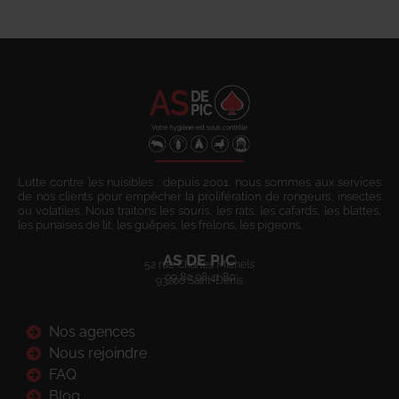
Lutte contre les nuisibles : depuis 2001, nous sommes aux services
de nos clients pour empêcher la prolifération de rongeurs, insectes
ou volatiles. Nous traitons les souris, les rats, les cafards, les blattes,
les punaises de lit, les guêpes, les frelons, les pigeons.
AS DE PIC
52 rue Charles Michels
09 80 08 41 80
93200 Saint-Denis
Nos agences
Nous rejoindre
FAQ
Blog