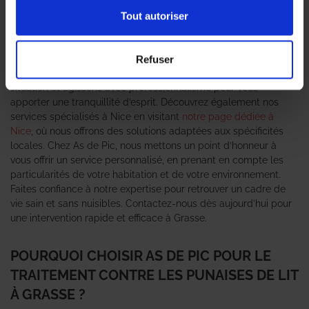
efficaces pour éradiquer ces nuisibles. Les
punaises de lit
peuvent causer des désagréments considérables dans votre
Tout autoriser
quotidien, perturbant votre confort et votre sommeil. Notre
équipe d’experts utilise des méthodes innovantes et
respectueuses de l’environnement pour assurer une élimination
Refuser
complète et durable. Nous comprenons l’urgence de la
situation et agissons avec professionnalisme pour vous
apporter une tranquillité d’esprit. Découvrez également nos
services spécialisés à Nice en visitant
notre page dédiée à
Nice
, où nous offrons des solutions adaptées aux spécificités
locales. Chez As de Pic, nous mettons un point d’honneur à
vous offrir un service personnalisé, en prenant en compte les
particularités de votre habitation et de votre environnement.
Faites confiance à notre expertise pour retrouver un cadre de
vie sain et sans nuisibles. Contactez-nous dès aujourd’hui pour
une intervention rapide et efficace à Grasse.
POURQUOI CHOISIR AS DE PIC POUR LE
TRAITEMENT CONTRE LES PUNAISES DE LIT
À GRASSE ?