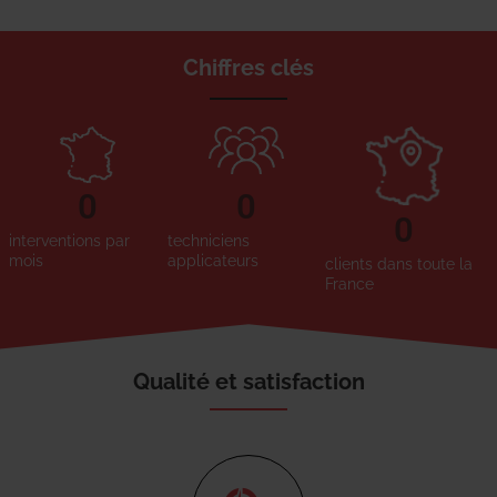
Chiffres clés
0
0
0
interventions par
techniciens
mois
applicateurs
clients dans toute la
France
Qualité et satisfaction