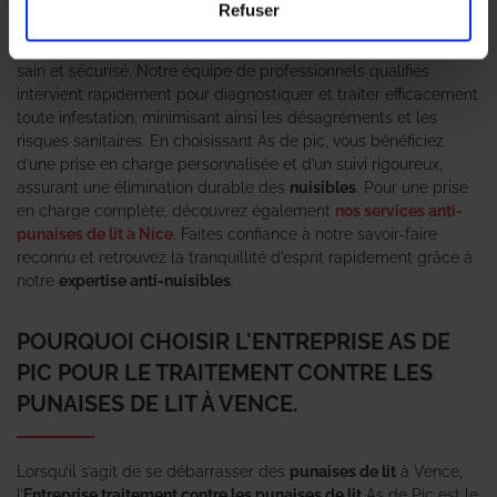
son expertise et sa réactivité. Spécialisée dans l’éradication des
Refuser
punaises de lit
, nous utilisons des méthodes innovantes et
respectueuses de votre habitat pour garantir un environnement
sain et sécurisé. Notre équipe de professionnels qualifiés
intervient rapidement pour diagnostiquer et traiter efficacement
toute infestation, minimisant ainsi les désagréments et les
risques sanitaires. En choisissant As de pic, vous bénéficiez
d’une prise en charge personnalisée et d’un suivi rigoureux,
assurant une élimination durable des
nuisibles
. Pour une prise
en charge complète, découvrez également
nos services anti-
punaises de lit à Nice
. Faites confiance à notre savoir-faire
reconnu et retrouvez la tranquillité d’esprit rapidement grâce à
notre
expertise anti-nuisibles
.
POURQUOI CHOISIR L'ENTREPRISE AS DE
PIC POUR LE TRAITEMENT CONTRE LES
PUNAISES DE LIT À VENCE.
Lorsqu’il s’agit de se débarrasser des
punaises de lit
à Vence,
l’
Entreprise traitement contre les punaises de lit
As de Pic est le