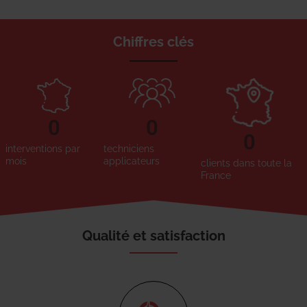
Chiffres clés
0
0
0
interventions par
techniciens
mois
applicateurs
clients dans toute la
France
Qualité et satisfaction