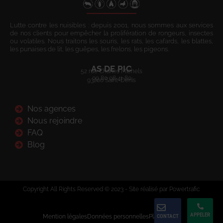
Lutte contre les nuisibles : depuis 2001, nous sommes aux services
de nos clients pour empêcher la prolifération de rongeurs, insectes
ou volatiles. Nous traitons les souris, les rats, les cafards, les blattes,
les punaises de lit, les guêpes, les frelons, les pigeons.
AS DE PIC
52 rue Charles Michels
09 80 08 41 80
93200 Saint-Denis
Nos agences
Nous rejoindre
FAQ
Blog
Copyright All Rights Reserved © 2023 - Site réalisé par Powertrafic
APPELER
Mention légales
Données personnelles
Plan du site
CONTACT