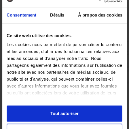
Vous réglez votre intervention par carte bancaire ou par
chèque, un reçu CB et une facture vous sont envoyés par
mail.
Consentement
Détails
À propos des cookies
Ce site web utilise des cookies.
Etape 5 :
Les cookies nous permettent de personnaliser le contenu
Vous évaluez la prestation
et les annonces, d'offrir des fonctionnalités relatives aux
médias sociaux et d'analyser notre trafic. Nous
partageons également des informations sur l'utilisation de
Vous recevez une demande d’évaluation de votre expérience
notre site avec nos partenaires de médias sociaux, de
avec l’équipe AS DE PIC.
publicité et d'analyse, qui peuvent combiner celles-ci
avec d'autres informations que vous leur avez fournies
ou qu'ils ont collectées lors de votre utilisation de leurs
Nous avons pensé à tout
services.
Tout autoriser
Face à une infestation de nuisibles à Vence, l’
Entreprise
traitement contre les punaises de lit
As de pic se distingue par