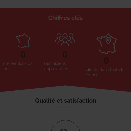
Chiffres clés
0
0
0
interventions par
techniciens
mois
applicateurs
clients dans toute la
France
Qualité et satisfaction