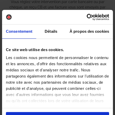
Vous réglez votre intervention par carte bancaire ou par
chèque, un reçu CB et une facture vous sont envoyés par
mail.
Consentement
Détails
À propos des cookies
Etape 5 :
Vous évaluez la prestation
Ce site web utilise des cookies.
Les cookies nous permettent de personnaliser le contenu
Vous recevez une demande d’évaluation de votre expérience
et les annonces, d'offrir des fonctionnalités relatives aux
avec l’équipe AS DE PIC.
médias sociaux et d'analyser notre trafic. Nous
partageons également des informations sur l'utilisation de
notre site avec nos partenaires de médias sociaux, de
Nous avons pensé à tout
publicité et d'analyse, qui peuvent combiner celles-ci
avec d'autres informations que vous leur avez fournies
ou qu'ils ont collectées lors de votre utilisation de leurs
As de Pic, votre
Entreprise de désinsectisation
à Saint Jean Cap
services.
Ferrat, est spécialisée dans la lutte contre une large gamme de