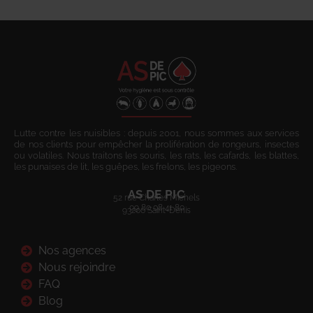
Lutte contre les nuisibles : depuis 2001, nous sommes aux services
de nos clients pour empêcher la prolifération de rongeurs, insectes
ou volatiles. Nous traitons les souris, les rats, les cafards, les blattes,
les punaises de lit, les guêpes, les frelons, les pigeons.
AS DE PIC
52 rue Charles Michels
09 80 08 41 80
93200 Saint-Denis
Nos agences
Nous rejoindre
FAQ
Blog