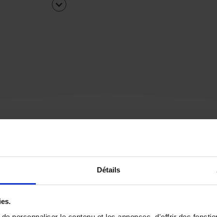
Une urgence ?
Détails
Vous souhaitez être
rappelé par notre éq
ies.
e personnaliser le contenu et les annonces, d'offrir des fonctio