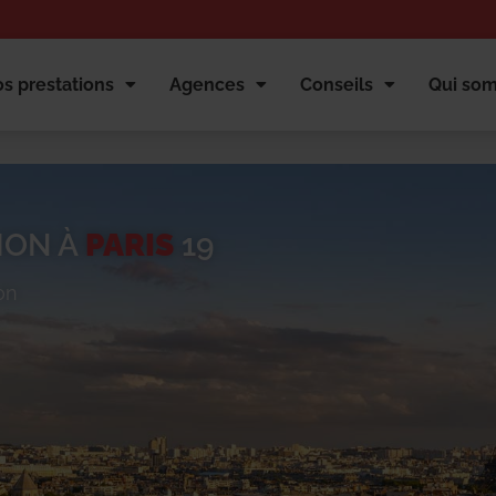
s prestations
Agences
Conseils
Qui so
ION À
PARIS
19
on