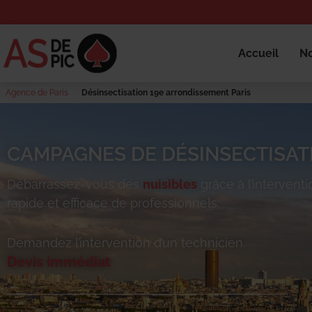
Accueil
No
Agence de Paris
Désinsectisation 19e arrondissement Paris
CAMPAGNES DE DÉSINSECTISAT
Débarrassez-vous des
nuisibles
grâce à l’interventi
rapide et efficace de professionnels.
Demandez l’intervention d’un technicien.
Devis immédiat