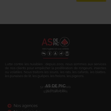
Lutte contre les nuisibles : depuis 2001, nous sommes aux services
de nos clients pour empêcher la prolifération de rongeurs, insectes
ou volatiles. Nous traitons les souris, les rats, les cafards, les blattes,
les punaises de lit, les guêpes, les frelons, les pigeons.
AS DE PIC
52 rue Charles Michels
09 80 08 41 80
93200 Saint-Denis
Nos agences