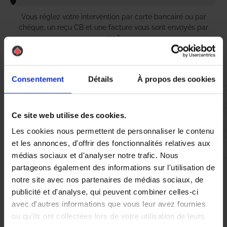
Vous réglez votre intervention par carte bancaire ou par
chèque, un reçu CB et une facture vous sont envoyés par
mail.
Consentement
Détails
À propos des cookies
Etape 5 :
Vous évaluez la prestation
Ce site web utilise des cookies.
Les cookies nous permettent de personnaliser le contenu
Vous recevez une demande d’évaluation de votre expérience
et les annonces, d'offrir des fonctionnalités relatives aux
avec l’équipe AS DE PIC.
médias sociaux et d'analyser notre trafic. Nous
partageons également des informations sur l'utilisation de
notre site avec nos partenaires de médias sociaux, de
Nous avons pensé à tout
publicité et d'analyse, qui peuvent combiner celles-ci
avec d'autres informations que vous leur avez fournies
ou qu'ils ont collectées lors de votre utilisation de leurs
À Boulogne-Billancourt, la présence de
guêpes
et de
frelons