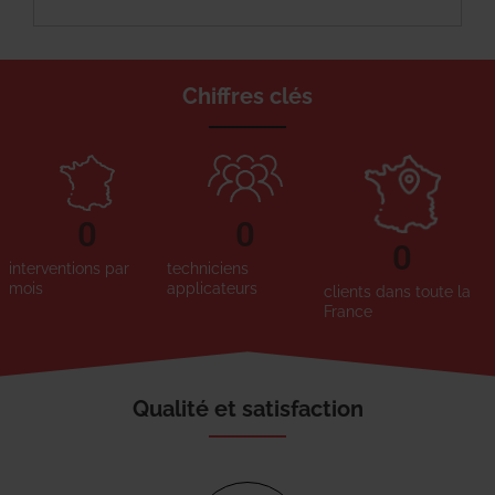
Chiffres clés
0
0
0
interventions par
techniciens
mois
applicateurs
clients dans toute la
France
Qualité et satisfaction