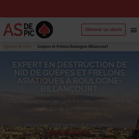
Obtenir un devis
NOS 
QUI SOMM
DEMANDE
Agence de Paris
Guepes et frelons Boulogne-Billancourt
EXPERT EN DESTRUCTION DE
NID DE GUÊPES ET FRELONS
ASIATIQUES À BOULOGNE-
BILLANCOURT.
Débarrassez-vous des
grâce à l’intervention rapide et
efficace de professionnels.
Demandez l’intervention d’un technicien.
Devis immédiat