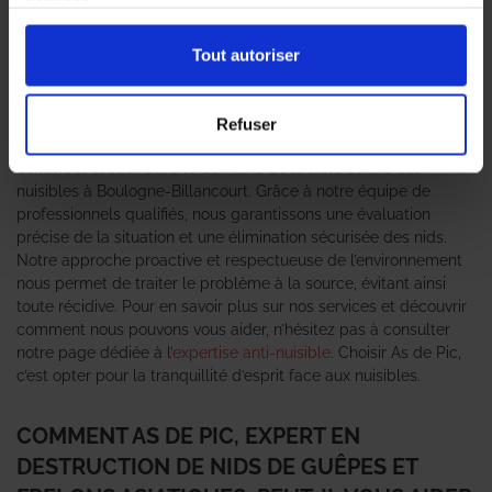
services.
asiatiques
peut rapidement devenir un véritable cauchemar
pour les habitants. Ces nuisibles, bien que souvent perçus
comme inoffensifs, peuvent causer des piqûres douloureuses et
Tout autoriser
représenter un danger, surtout pour les personnes allergiques.
C’est pourquoi il est essentiel de faire appel à un
expert en
destruction de nid de guêpes et frelons asiatiques
pour une
Refuser
intervention rapide et efficace. L’agence As de Pic se positionne
comme le leader dans le domaine de la lutte contre ces
nuisibles à Boulogne-Billancourt. Grâce à notre équipe de
professionnels qualifiés, nous garantissons une évaluation
précise de la situation et une élimination sécurisée des nids.
Notre approche proactive et respectueuse de l’environnement
nous permet de traiter le problème à la source, évitant ainsi
toute récidive. Pour en savoir plus sur nos services et découvrir
comment nous pouvons vous aider, n’hésitez pas à consulter
notre page dédiée à l’
expertise anti-nuisible
. Choisir As de Pic,
c’est opter pour la tranquillité d’esprit face aux nuisibles.
COMMENT AS DE PIC, EXPERT EN
DESTRUCTION DE NIDS DE GUÊPES ET