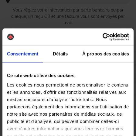
Vous réglez votre intervention par carte bancaire ou par
chèque, un reçu CB et une facture vous sont envoyés par
mail.
Consentement
Détails
À propos des cookies
Etape 5 :
Vous évaluez la prestation
Ce site web utilise des cookies.
Vous recevez une demande d’évaluation de votre expérience
Les cookies nous permettent de personnaliser le contenu
avec l’équipe AS DE PIC.
et les annonces, d'offrir des fonctionnalités relatives aux
médias sociaux et d'analyser notre trafic. Nous
partageons également des informations sur l'utilisation de
Nous avons pensé à tout
notre site avec nos partenaires de médias sociaux, de
publicité et d'analyse, qui peuvent combiner celles-ci
avec d'autres informations que vous leur avez fournies
À Saint-Germain-en-Laye, la présence de
nid de guêpes
et de
ou qu'ils ont collectées lors de votre utilisation de leurs