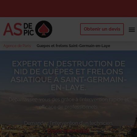
Obtenir un devis
NOS 
QUI SOMM
DEMANDE
Agence de Paris
Guepes et frelons Saint-Germain-en-Laye
EXPERT EN DESTRUCTION DE
NID DE GUÊPES ET FRELONS
ASIATIQUE À SAINT-GERMAIN-
EN-LAYE.
Débarrassez-vous des
grâce à l’intervention rapide et
efficace de professionnels.
Demandez l’intervention d’un technicien.
Devis immédiat