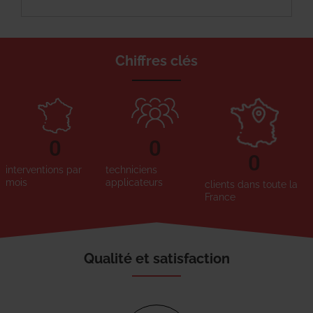
Chiffres clés
0
0
0
interventions par
techniciens
mois
applicateurs
clients dans toute la
France
Qualité et satisfaction