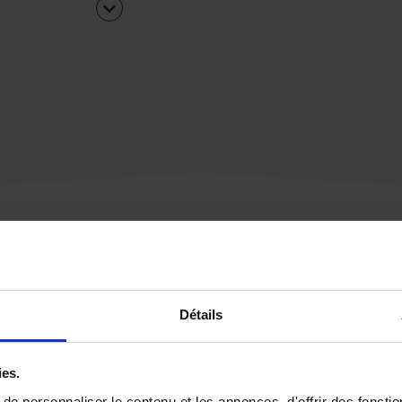
Une urgence ?
Détails
Vous souhaitez être
rappelé par notre éq
ies.
e personnaliser le contenu et les annonces, d'offrir des fonctio