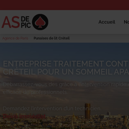
Accueil
No
Agence de Paris
Punaises de lit Créteil
ENTREPRISE TRAITEMENT CONTR
CRÉTEIL POUR UN SOMMEIL APA
Débarrassez-vous des
grâce à l’intervention rapide 
efficace de professionnels.
Demandez l’intervention d’un technicien.
Devis immédiat