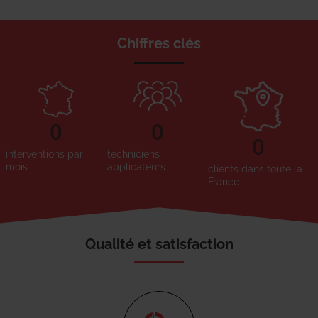
Chiffres clés
0
0
0
interventions par
techniciens
mois
applicateurs
clients dans toute la
France
Qualité et satisfaction