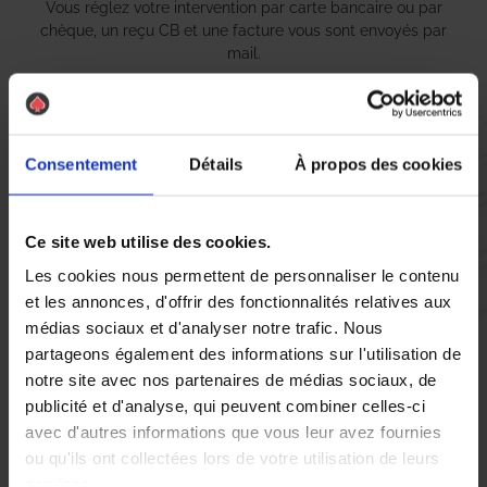
Vous réglez votre intervention par carte bancaire ou par
chèque, un reçu CB et une facture vous sont envoyés par
mail.
Consentement
Détails
À propos des cookies
Etape 5 :
Vous évaluez la prestation
Ce site web utilise des cookies.
Vous recevez une demande d’évaluation de votre expérience
Les cookies nous permettent de personnaliser le contenu
avec l’équipe AS DE PIC.
et les annonces, d'offrir des fonctionnalités relatives aux
médias sociaux et d'analyser notre trafic. Nous
partageons également des informations sur l'utilisation de
Nous avons pensé à tout
notre site avec nos partenaires de médias sociaux, de
publicité et d'analyse, qui peuvent combiner celles-ci
avec d'autres informations que vous leur avez fournies
ou qu'ils ont collectées lors de votre utilisation de leurs
services.