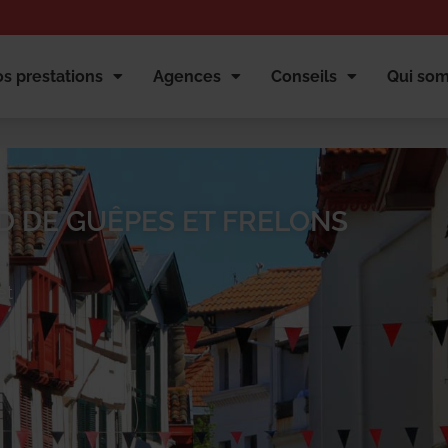
s prestations
Agences
Conseils
Qui so
D DE GUÊPES ET FRELONS
et