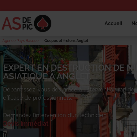
Accueil
No
Agence Pays Basque
Guepes et frelons Anglet
EXPERT EN DESTRUCTION DE NI
ASIATIQUE À ANGLET.
Débarrassez-vous des
grâce à l’intervention rapide 
efficace de professionnels.
Demandez l’intervention d’un technicien.
Devis immédiat