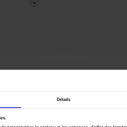
Une urgence ?
Détails
Vous souhaitez être
rappelé par notre éq
ies.
e personnaliser le contenu et les annonces, d'offrir des fonctio