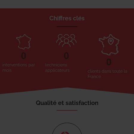
Chiffres clés
0
0
0
interventions par
techniciens
mois
applicateurs
clients dans toute la
France
Qualité et satisfaction