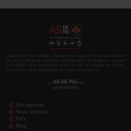
Lutte contre les nuisibles : depuis 2001, nous sommes aux services
de nos clients pour empêcher la prolifération de rongeurs, insectes
ou volatiles. Nous traitons les souris, les rats, les cafards, les blattes,
les punaises de lit, les guêpes, les frelons, les pigeons.
AS DE PIC
52 rue Charles Michels
09 80 08 41 80
93200 Saint-Denis
Nos agences
Nous rejoindre
FAQ
Blog