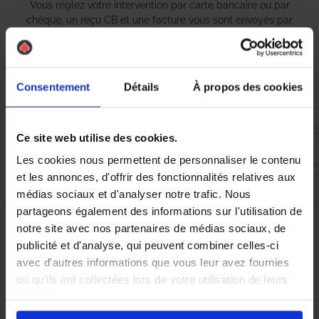
Vous réglez votre intervention par carte bancaire ou par
chèque, un reçu CB et une facture vous sont envoyés par
mail.
Consentement
Détails
À propos des cookies
Etape 5 :
Vous évaluez la prestation
Ce site web utilise des cookies.
Les cookies nous permettent de personnaliser le contenu
Vous recevez une demande d’évaluation de votre expérience
et les annonces, d'offrir des fonctionnalités relatives aux
avec l’équipe AS DE PIC.
médias sociaux et d'analyser notre trafic. Nous
partageons également des informations sur l'utilisation de
notre site avec nos partenaires de médias sociaux, de
Nous avons pensé à tout
publicité et d'analyse, qui peuvent combiner celles-ci
avec d'autres informations que vous leur avez fournies
ou qu'ils ont collectées lors de votre utilisation de leurs
À Ciboure, la présence de guêpes et de frelons asiatiques peut
services.
rapidement devenir une source d’inquiétude pour les habitants.