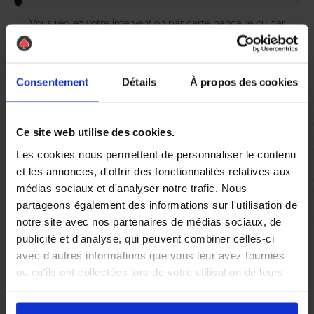
Vous réglez votre intervention par carte bancaire ou par
chèque, un reçu CB et une facture vous sont envoyés par
mail.
Consentement
Détails
À propos des cookies
Etape 5 :
Ce site web utilise des cookies.
Vous évaluez la prestation
Les cookies nous permettent de personnaliser le contenu
et les annonces, d'offrir des fonctionnalités relatives aux
médias sociaux et d'analyser notre trafic. Nous
Vous recevez une demande d’évaluation de votre expérience
partageons également des informations sur l'utilisation de
avec l’équipe AS DE PIC.
notre site avec nos partenaires de médias sociaux, de
publicité et d'analyse, qui peuvent combiner celles-ci
Nous avons pensé à tout
avec d'autres informations que vous leur avez fournies
ou qu'ils ont collectées lors de votre utilisation de leurs
services.
À Pau, la présence de
nid de guêpes
et de
frelons asiatiques