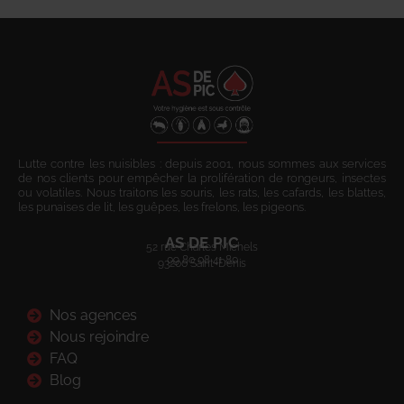
Lutte contre les nuisibles : depuis 2001, nous sommes aux services
de nos clients pour empêcher la prolifération de rongeurs, insectes
ou volatiles. Nous traitons les souris, les rats, les cafards, les blattes,
les punaises de lit, les guêpes, les frelons, les pigeons.
AS DE PIC
52 rue Charles Michels
09 80 08 41 80
93200 Saint-Denis
Nos agences
Nous rejoindre
FAQ
Blog