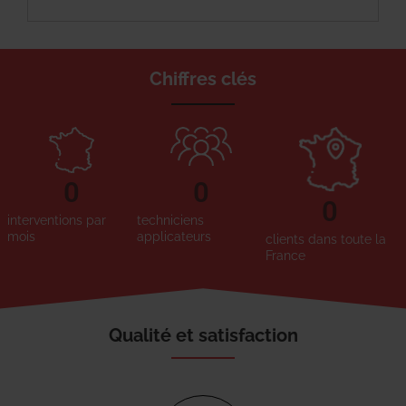
Chiffres clés
0
0
0
interventions par
techniciens
mois
applicateurs
clients dans toute la
France
Qualité et satisfaction