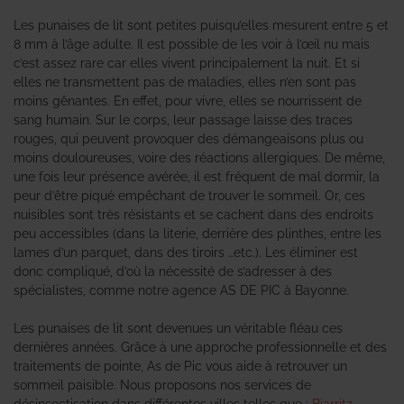
Les punaises de lit sont petites puisqu’elles mesurent entre 5 et
8 mm à l’âge adulte. Il est possible de les voir à l’œil nu mais
c’est assez rare car elles vivent principalement la nuit. Et si
elles ne transmettent pas de maladies, elles n’en sont pas
moins gênantes. En effet, pour vivre, elles se nourrissent de
sang humain. Sur le corps, leur passage laisse des traces
rouges, qui peuvent provoquer des démangeaisons plus ou
moins douloureuses, voire des réactions allergiques. De même,
une fois leur présence avérée, il est fréquent de mal dormir, la
peur d’être piqué empêchant de trouver le sommeil. Or, ces
nuisibles sont très résistants et se cachent dans des endroits
peu accessibles (dans la literie, derrière des plinthes, entre les
lames d’un parquet, dans des tiroirs …etc.). Les éliminer est
donc compliqué, d’où la nécessité de s’adresser à des
spécialistes, comme notre agence AS DE PIC à Bayonne.
Les punaises de lit sont devenues un véritable fléau ces
dernières années. Grâce à une approche professionnelle et des
traitements de pointe, As de Pic vous aide à retrouver un
sommeil paisible. Nous proposons nos services de
désinsectisation dans différentes villes telles que :
Biarritz
,