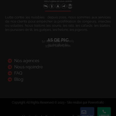
Lutte contre les nuisibles : depuis 2001, nous sommes aux services
de nos clients pour empêcher la prolifération de rongeurs, insectes
ou volatiles. Nous traitons les souris, les rats, les cafards, les blattes,
les punaises de lit, les guêpes, les frelons, les pigeons.
AS DE PIC
52 rue Charles Michels
09 80 08 41 80
93200 Saint-Denis
Nos agences
Nous rejoindre
FAQ
Blog
Copyright All Rights Reserved © 2023 - Site réalisé par Powertrafic
APPELER