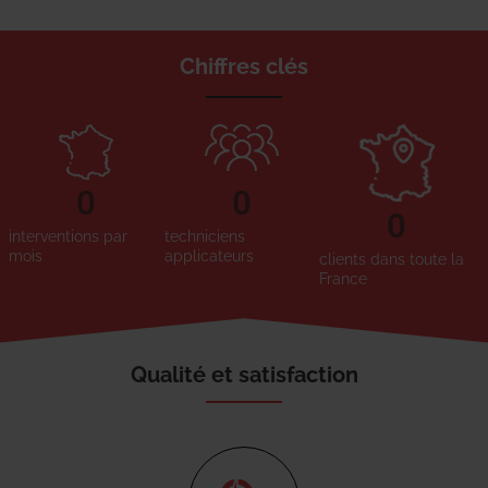
Chiffres clés
0
0
0
interventions par
techniciens
mois
applicateurs
clients dans toute la
France
Qualité et satisfaction