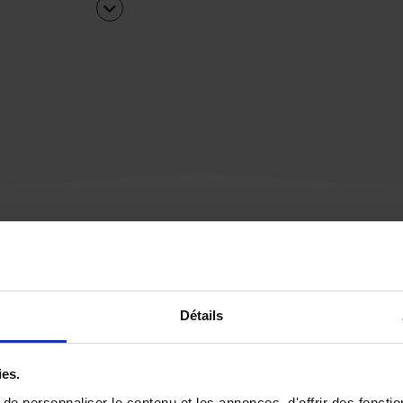
Une urgence ?
Détails
Vous souhaitez être
rappelé par notre éq
ies.
e personnaliser le contenu et les annonces, d'offrir des fonctio