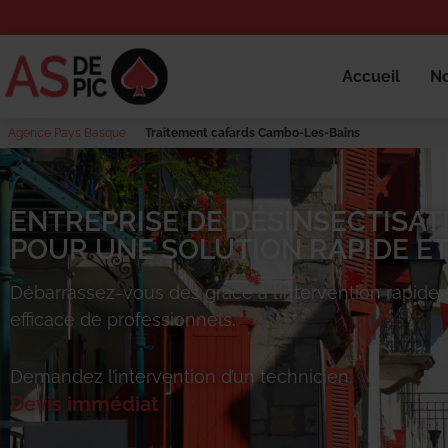
Accueil
No
Agence Pays Basque
Traitement cafards Cambo-Les-Bains
ENTREPRISE DE DÉSINSECTISAT
POUR UNE SOLUTION RAPIDE ET
Débarrassez-vous des
grâce à l’intervention rapide 
efficace de professionnels.
Demandez l’intervention d’un technicien.
Devis immédiat