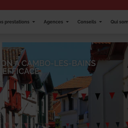
s prestations
Agences
Conseils
Qui so
ION À CAMBO-LES-BAINS
 EFFICACE.
et