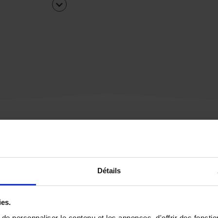
Une urgence ?
Détails
Vous souhaitez être
rappelé par notre éq
ies.
e personnaliser le contenu et les annonces, d'offrir des fonctio