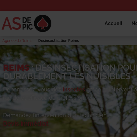
Accueil
No
Agence de Reims
Désinsectisation Reims
REIMS
: DÉSINSECTISATION POU
DURABLEMENT LES NUISIBLES
Débarrassez-vous des
insectes
grâce à l’interventi
rapide et efficace de professionnels.
Demandez l’intervention d’un technicien.
Devis immédiat