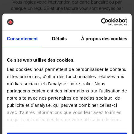
Vous réglez votre intervention par carte bancaire ou par
chèque, un reçu CB et une facture vous sont envoyés par
mail.
Consentement
Détails
À propos des cookies
Etape 5 :
Vous évaluez la prestation
Ce site web utilise des cookies.
Les cookies nous permettent de personnaliser le contenu
Vous recevez une demande d’évaluation de votre expérience
et les annonces, d'offrir des fonctionnalités relatives aux
avec l’équipe AS DE PIC.
médias sociaux et d'analyser notre trafic. Nous
partageons également des informations sur l'utilisation de
notre site avec nos partenaires de médias sociaux, de
Nous avons pensé à tout
publicité et d'analyse, qui peuvent combiner celles-ci
avec d'autres informations que vous leur avez fournies
ou qu'ils ont collectées lors de votre utilisation de leurs
À Rethel, la présence de
nid de guêpes
et de
frelons asiatiques
services.
peut rapidement devenir une source d’inquiétude pour les