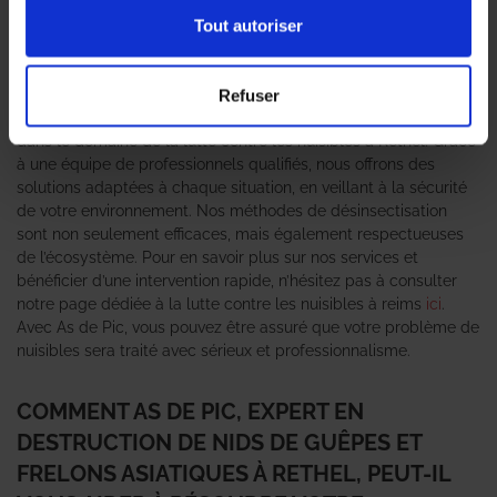
habitants. Ces nuisibles, bien que souvent perçus comme
inoffensifs, peuvent représenter un danger réel, notamment
Tout autoriser
pour les personnes allergiques. C’est pourquoi il est essentiel
de faire appel à un
expert en destruction de nid de guêpes et
frelons asiatiques
pour garantir une intervention rapide et
Refuser
efficace. L’agence As de Pic se positionne comme le leader
dans le domaine de la lutte contre les nuisibles à Rethel. Grâce
à une équipe de professionnels qualifiés, nous offrons des
solutions adaptées à chaque situation, en veillant à la sécurité
de votre environnement. Nos méthodes de désinsectisation
sont non seulement efficaces, mais également respectueuses
de l’écosystème. Pour en savoir plus sur nos services et
bénéficier d’une intervention rapide, n’hésitez pas à consulter
notre page dédiée à la lutte contre les nuisibles à reims
ici
.
Avec As de Pic, vous pouvez être assuré que votre problème de
nuisibles sera traité avec sérieux et professionnalisme.
COMMENT AS DE PIC, EXPERT EN
DESTRUCTION DE NIDS DE GUÊPES ET
FRELONS ASIATIQUES À RETHEL, PEUT-IL