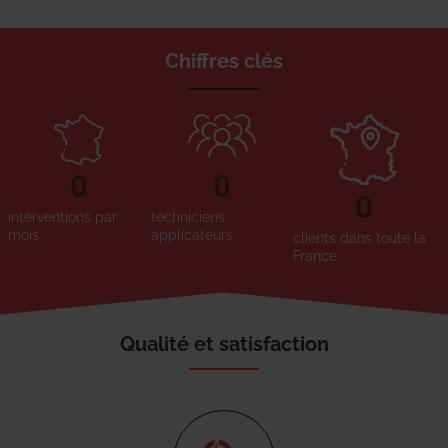
Chiffres clés
0
0
0
interventions par
techniciens
mois
applicateurs
clients dans toute la
France
Qualité et satisfaction