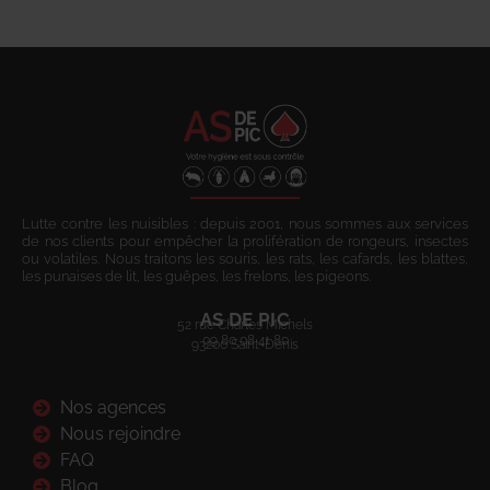
Lutte contre les nuisibles : depuis 2001, nous sommes aux services
de nos clients pour empêcher la prolifération de rongeurs, insectes
ou volatiles. Nous traitons les souris, les rats, les cafards, les blattes,
les punaises de lit, les guêpes, les frelons, les pigeons.
AS DE PIC
52 rue Charles Michels
09 80 08 41 80
93200 Saint-Denis
Nos agences
Nous rejoindre
FAQ
Blog