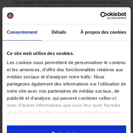
Vous réglez votre intervention par carte bancaire ou par
chèque, un reçu CB et une facture vous sont envoyés par
mail.
Consentement
Détails
À propos des cookies
Etape 5 :
Vous évaluez la prestation
Ce site web utilise des cookies.
Les cookies nous permettent de personnaliser le contenu
et les annonces, d'offrir des fonctionnalités relatives aux
Vous recevez une demande d’évaluation de votre expérience
médias sociaux et d'analyser notre trafic. Nous
avec l’équipe AS DE PIC.
partageons également des informations sur l'utilisation de
notre site avec nos partenaires de médias sociaux, de
publicité et d'analyse, qui peuvent combiner celles-ci
Nous avons pensé à tout
avec d'autres informations que vous leur avez fournies
ou qu'ils ont collectées lors de votre utilisation de leurs
services.
À St Dizier, la présence de
nid de guêpes
et de
frelons
asiatiques
peut rapidement devenir une source d’inquiétude