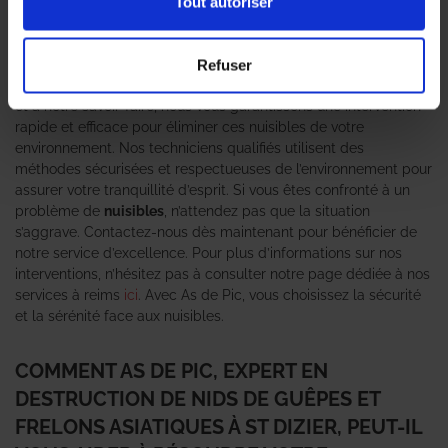
pour les habitants. Ces nuisibles, bien que souvent sous-
Tout autoriser
estimés, représentent un véritable danger pour la santé et le
bien-être des personnes. C’est pourquoi il est essentiel de faire
appel à un
expert en destruction de nid de guêpes et frelons
Refuser
asiatiques
comme l’agence As de Pic. Grâce à notre expertise
et à notre savoir-faire, nous vous garantissons une intervention
rapide et efficace pour éliminer ces nuisibles de votre
environnement. Nos techniciens qualifiés utilisent des
méthodes sécurisées et respectueuses de l’environnement pour
assurer votre tranquillité d’esprit. Si vous êtes confronté à un
problème de
nuisibles
, n’attendez pas que la situation
s’aggrave. Contactez-nous dès maintenant pour bénéficier de
notre service d’excellence. Pour plus d’informations sur nos
interventions, n’hésitez pas à consulter notre page dédiée à nos
services à reims
ici
. Avec As de Pic, vous choisissez la sécurité
et la sérénité face aux nuisibles.
COMMENT AS DE PIC, EXPERT EN
DESTRUCTION DE NIDS DE GUÊPES ET
FRELONS ASIATIQUES À ST DIZIER, PEUT-IL