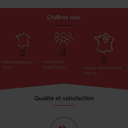
Chiffres clés
0
0
0
interventions par
techniciens
mois
applicateurs
clients dans toute la
France
Qualité et satisfaction