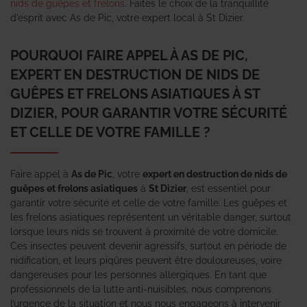
nids de guêpes et frelons
. Faites le choix de la tranquillité
d’esprit avec As de Pic, votre expert local à St Dizier.
POURQUOI FAIRE APPEL À AS DE PIC,
EXPERT EN DESTRUCTION DE NIDS DE
GUÊPES ET FRELONS ASIATIQUES À ST
DIZIER, POUR GARANTIR VOTRE SÉCURITÉ
ET CELLE DE VOTRE FAMILLE ?
Faire appel à
As de Pic
, votre
expert en destruction de nids de
guêpes et frelons asiatiques
à
St Dizier
, est essentiel pour
garantir votre sécurité et celle de votre famille. Les guêpes et
les frelons asiatiques représentent un véritable danger, surtout
lorsque leurs nids se trouvent à proximité de votre domicile.
Ces insectes peuvent devenir agressifs, surtout en période de
nidification, et leurs piqûres peuvent être douloureuses, voire
dangereuses pour les personnes allergiques. En tant que
professionnels de la lutte anti-nuisibles, nous comprenons
l’urgence de la situation et nous nous engageons à intervenir