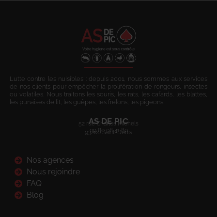
Lutte contre les nuisibles : depuis 2001, nous sommes aux services
de nos clients pour empêcher la prolifération de rongeurs, insectes
ou volatiles. Nous traitons les souris, les rats, les cafards, les blattes,
les punaises de lit, les guêpes, les frelons, les pigeons.
AS DE PIC
52 rue Charles Michels
09 80 08 41 80
93200 Saint-Denis
Nos agences
Nous rejoindre
FAQ
Blog