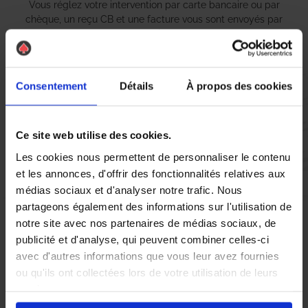
Vous réglez votre intervention par carte bancaire ou par
chèque, un reçu CB et une facture vous sont envoyés par
mail.
Consentement
Détails
À propos des cookies
Etape 5 :
Vous évaluez la prestation
Ce site web utilise des cookies.
Les cookies nous permettent de personnaliser le contenu
Vous recevez une demande d’évaluation de votre expérience
et les annonces, d'offrir des fonctionnalités relatives aux
avec l’équipe AS DE PIC.
médias sociaux et d'analyser notre trafic. Nous
partageons également des informations sur l'utilisation de
notre site avec nos partenaires de médias sociaux, de
Nous avons pensé à tout
publicité et d'analyse, qui peuvent combiner celles-ci
avec d'autres informations que vous leur avez fournies
ou qu'ils ont collectées lors de votre utilisation de leurs
À Tinqueux, la présence de
nid de guêpes
et de
frelons
services.
asiatiques
peut rapidement devenir une source d’inquiétude