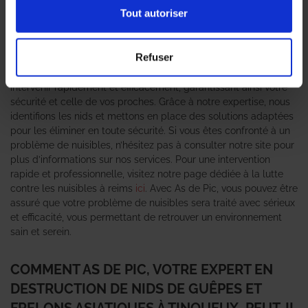
pour les habitants. Ces nuisibles, bien que souvent sous-
Tout autoriser
estimés, peuvent causer des piqûres douloureuses et
représenter un danger pour les personnes allergiques. C’est
pourquoi il est essentiel de faire appel à un
expert en
Refuser
destruction de nid de guêpes et frelons asiatiques
comme
l’agence As de Pic. Notre équipe spécialisée est formée pour
intervenir rapidement et efficacement, garantissant ainsi votre
sécurité et celle de vos proches. Grâce à notre expertise, nous
identifions les nids et mettons en place des solutions adaptées
pour les éliminer en toute sécurité. Si vous êtes confronté à un
problème de nuisibles, n’hésitez pas à consulter notre site pour
plus d’informations sur nos services. Pour une intervention
rapide et professionnelle, visitez notre page dédiée à la lutte
contre les nuisibles à reims
ici
. Avec As de Pic, vous pouvez être
assuré que votre problème de nuisibles sera traité avec sérieux
et efficacité, vous permettant de retrouver un environnement
sain et serein.
COMMENT AS DE PIC, VOTRE EXPERT EN
DESTRUCTION DE NIDS DE GUÊPES ET
FRELONS ASIATIQUES À TINQUEUX, PEUT-IL