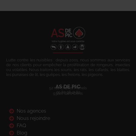
Lutte contre les nuisibles : depuis 2001, nous sommes aux services
de nos clients pour empêcher la prolifération de rongeurs, insectes
ou volatiles. Nous traitons les souris, les rats, les cafards, les blattes,
les punaises de lit, les guêpes, les frelons, les pigeons.
AS DE PIC
52 rue Charles Michels
09 80 08 41 80
93200 Saint-Denis
Nos agences
Nous rejoindre
FAQ
Blog