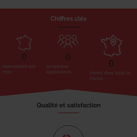
Chiffres clés
0
0
0
interventions par
techniciens
mois
applicateurs
clients dans toute la
France
Qualité et satisfaction