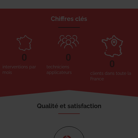
Chiffres clés
0
0
0
interventions par
techniciens
mois
applicateurs
clients dans toute la
France
Qualité et satisfaction