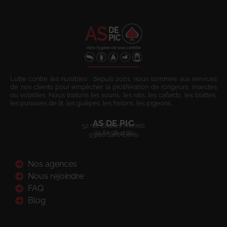
Lutte contre les nuisibles : depuis 2001, nous sommes aux services
de nos clients pour empêcher la prolifération de rongeurs, insectes
ou volatiles. Nous traitons les souris, les rats, les cafards, les blattes,
les punaises de lit, les guêpes, les frelons, les pigeons.
AS DE PIC
52 rue Charles Michels
09 80 08 41 80
93200 Saint-Denis
Nos agences
Nous rejoindre
FAQ
Blog