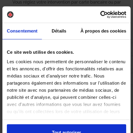
Vous réglez votre intervention par carte bancaire ou par
chèque, un reçu CB et une facture vous sont envoyés par
mail.
Consentement
Détails
À propos des cookies
Etape 5 :
Vous évaluez la prestation
Ce site web utilise des cookies.
Les cookies nous permettent de personnaliser le contenu
et les annonces, d'offrir des fonctionnalités relatives aux
Vous recevez une demande d’évaluation de votre expérience
médias sociaux et d'analyser notre trafic. Nous
avec l’équipe AS DE PIC.
partageons également des informations sur l'utilisation de
notre site avec nos partenaires de médias sociaux, de
publicité et d'analyse, qui peuvent combiner celles-ci
Nous avons pensé à tout
avec d'autres informations que vous leur avez fournies
ou qu'ils ont collectées lors de votre utilisation de leurs
services.
À Troyes, la présence de
nid de guêpes
et de
frelons
asiatiques
peut rapidement devenir une source d’inquiétude
Tout autoriser