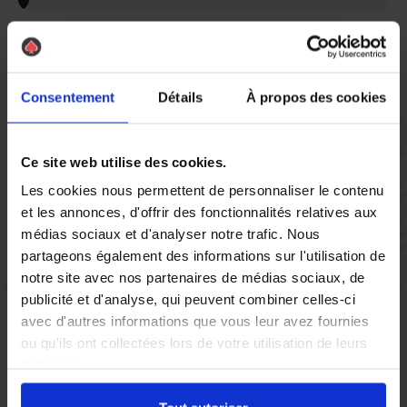
Vous réglez votre intervention par carte bancaire ou par
chèque, un reçu CB et une facture vous sont envoyés par
mail.
Consentement
Détails
À propos des cookies
Etape 5 :
Ce site web utilise des cookies.
Vous évaluez la prestation
Les cookies nous permettent de personnaliser le contenu
et les annonces, d'offrir des fonctionnalités relatives aux
médias sociaux et d'analyser notre trafic. Nous
Vous recevez une demande d’évaluation de votre expérience
partageons également des informations sur l'utilisation de
avec l’équipe AS DE PIC.
notre site avec nos partenaires de médias sociaux, de
publicité et d'analyse, qui peuvent combiner celles-ci
avec d'autres informations que vous leur avez fournies
Nous avons pensé à tout
ou qu'ils ont collectées lors de votre utilisation de leurs
services.
À Troyes, la lutte contre les nuisibles est une priorité pour de