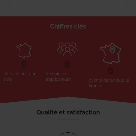
Chiffres clés
0
0
0
interventions par
techniciens
mois
applicateurs
clients dans toute la
France
Qualité et satisfaction