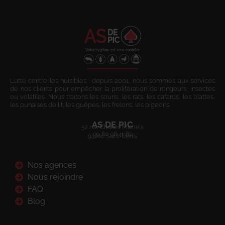
Lutte contre les nuisibles : depuis 2001, nous sommes aux services
de nos clients pour empêcher la prolifération de rongeurs, insectes
ou volatiles. Nous traitons les souris, les rats, les cafards, les blattes,
les punaises de lit, les guêpes, les frelons, les pigeons.
AS DE PIC
52 rue Charles Michels
09 80 08 41 80
93200 Saint-Denis
Nos agences
Nous rejoindre
FAQ
Blog