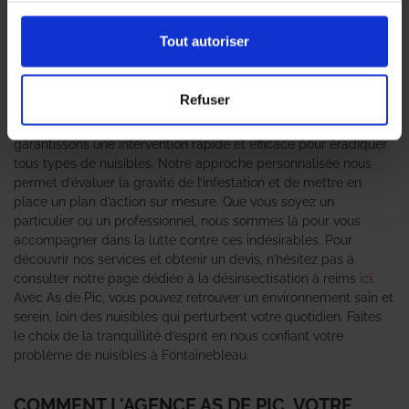
À Fontainebleau, la présence de nuisibles tels que les
cafards
,
punaises de lit
ou
fourmis
peut rapidement devenir un véritable
Tout autoriser
cauchemar. C’est pourquoi il est essentiel de faire appel à une
entreprise de désinsectisation
compétente et réactive. As de
Pic se positionne comme un expert anti-nuisible de confiance,
Refuser
offrant des solutions adaptées à chaque situation. Grâce à notre
équipe de professionnels formés et expérimentés, nous
garantissons une intervention rapide et efficace pour éradiquer
tous types de nuisibles. Notre approche personnalisée nous
permet d’évaluer la gravité de l’infestation et de mettre en
place un plan d’action sur mesure. Que vous soyez un
particulier ou un professionnel, nous sommes là pour vous
accompagner dans la lutte contre ces indésirables. Pour
découvrir nos services et obtenir un devis, n’hésitez pas à
consulter notre page dédiée à la désinsectisation à reims
ici
.
Avec As de Pic, vous pouvez retrouver un environnement sain et
serein, loin des nuisibles qui perturbent votre quotidien. Faites
le choix de la tranquillité d’esprit en nous confiant votre
problème de nuisibles à Fontainebleau.
COMMENT L'AGENCE AS DE PIC, VOTRE