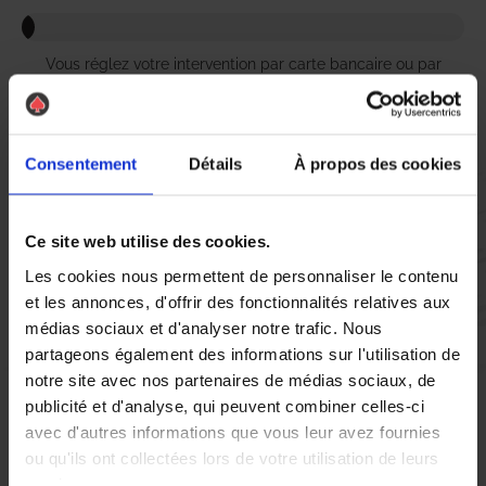
Vous réglez votre intervention par carte bancaire ou par
chèque, un reçu CB et une facture vous sont envoyés par
mail.
Consentement
Détails
À propos des cookies
Etape 5 :
Ce site web utilise des cookies.
Vous évaluez la prestation
Les cookies nous permettent de personnaliser le contenu
et les annonces, d'offrir des fonctionnalités relatives aux
Vous recevez une demande d’évaluation de votre expérience
médias sociaux et d'analyser notre trafic. Nous
avec l’équipe AS DE PIC.
partageons également des informations sur l'utilisation de
notre site avec nos partenaires de médias sociaux, de
publicité et d'analyse, qui peuvent combiner celles-ci
Nous avons pensé à tout
avec d'autres informations que vous leur avez fournies
ou qu'ils ont collectées lors de votre utilisation de leurs
services.