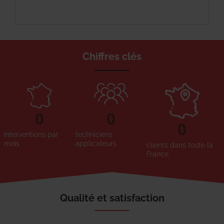
Chiffres clés
0
0
0
interventions par
techniciens
mois
applicateurs
clients dans toute la
France
Qualité et satisfaction