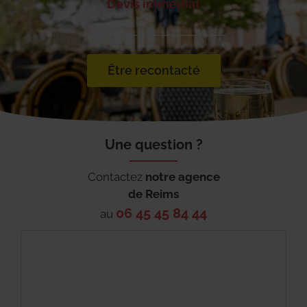
Devis immédiat
Être recontacté
Une question ?
Contactez
notre agence
de
Reims
06 45 45 84 44
au