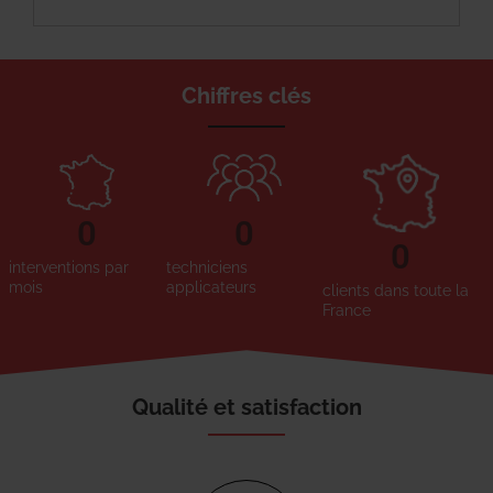
Chiffres clés
0
0
0
interventions par
techniciens
mois
applicateurs
clients dans toute la
France
Qualité et satisfaction