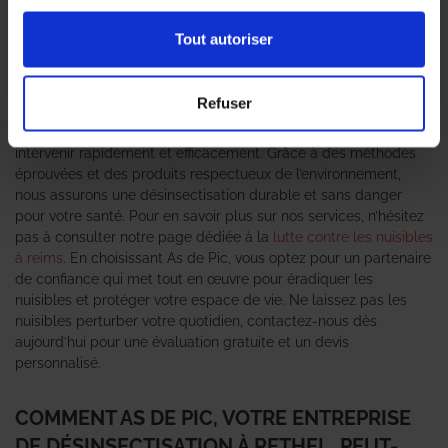
nombreux habitants et entreprises. C’est pourquoi faire appel à
une
entreprise de désinsectisation
compétente est essentiel
Tout autoriser
pour garantir un environnement sain et sécurisé. As de Pic se
positionne comme un véritable expert anti-nuisible, offrant des
solutions adaptées à chaque situation. Que vous soyez
Refuser
confronté à une infestation de
cafards
, de
punaises de lit
ou de
fourmis
, notre équipe de professionnels qualifiés est prête à
intervenir rapidement et efficacement. Grâce à des méthodes
éprouvées et des produits respectueux de l’environnement,
nous assurons une désinsectisation durable et sans danger
pour votre santé. Pour en savoir plus sur nos services, n’hésitez
pas à consulter notre page dédiée à la
lutte contre les nuisibles
à reims
. En choisissant As de Pic, vous optez pour un partenaire
de confiance qui met tout en œuvre pour éradiquer les
nuisibles et protéger votre espace de vie. Ne laissez pas les
nuisibles perturber votre quotidien, contactez-nous dès
aujourd’hui pour une évaluation gratuite et un devis
personnalisé.
COMMENT AS DE PIC, VOTRE ENTREPRISE
DE DÉSINSECTISATION À RETHEL, PEUT-