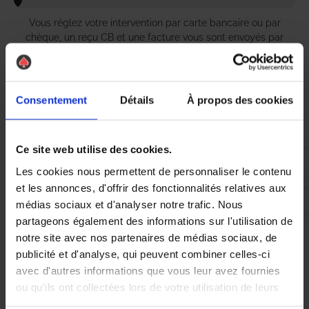
Vous réglez votre intervention par carte bancaire ou par
chèque, un reçu CB et une facture vous sont envoyés par
mail.
Consentement
Détails
À propos des cookies
Etape 5 :
Vous évaluez la prestation
Ce site web utilise des cookies.
Les cookies nous permettent de personnaliser le contenu
et les annonces, d'offrir des fonctionnalités relatives aux
Vous recevez une demande d’évaluation de votre expérience
avec l’équipe AS DE PIC.
médias sociaux et d'analyser notre trafic. Nous
partageons également des informations sur l'utilisation de
notre site avec nos partenaires de médias sociaux, de
Nous avons pensé à tout
publicité et d'analyse, qui peuvent combiner celles-ci
avec d'autres informations que vous leur avez fournies
ou qu'ils ont collectées lors de votre utilisation de leurs
À Rethel, la lutte contre les nuisibles est une priorité pour de
services.