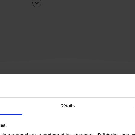
Une urgence ?
Détails
Vous souhaitez être
rappelé par notre éq
ies.
e personnaliser le contenu et les annonces, d'offrir des fonctio