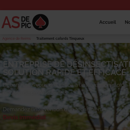
Accueil
No
Agence de Reims
Traitement cafards Tinqueux
ENTREPRISE DE DÉSINSECTISATI
SOLUTION RAPIDE ET EFFICACE.
Débarrassez-vous des
grâce à l’intervention rapide 
efficace de professionnels.
Demandez l’intervention d’un technicien.
Devis immédiat