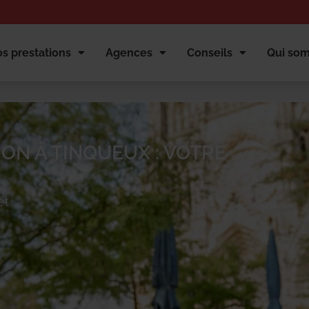
s prestations
Agences
Conseils
Qui so
ON À TINQUEUX : VOTRE
et