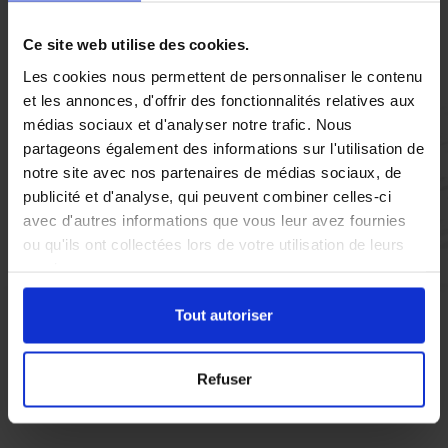
Vous réglez votre intervention par carte bancaire ou par
chèque, un reçu CB et une facture vous sont envoyés par
Ce site web utilise des cookies.
mail.
Les cookies nous permettent de personnaliser le contenu
et les annonces, d'offrir des fonctionnalités relatives aux
médias sociaux et d'analyser notre trafic. Nous
partageons également des informations sur l'utilisation de
Etape 5 :
notre site avec nos partenaires de médias sociaux, de
Vous évaluez la prestation
publicité et d'analyse, qui peuvent combiner celles-ci
avec d'autres informations que vous leur avez fournies
ou qu'ils ont collectées lors de votre utilisation de leurs
Vous recevez une demande d’évaluation de votre expérience
avec l’équipe AS DE PIC.
services.
Tout autoriser
Nous avons pensé à tout
Refuser