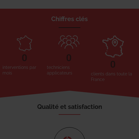
Chiffres clés
0
0
0
interventions par
techniciens
mois
applicateurs
clients dans toute la
France
Qualité et satisfaction