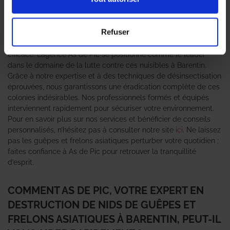
Ces nuisibles, bien que souvent perçus comme inoffensifs,
peuvent causer des piqûres douloureuses et représenter un
danger, surtout pour les personnes allergiques. C’est pourquoi il
Refuser
est essentiel de faire appel à un
expert en destruction de nid de
guêpes et frelons asiatiques
pour une intervention rapide et
efficace. L’agence As de Pic se positionne comme le leader
dans le domaine de la lutte contre ces nuisibles à Barentin.
Grâce à notre expertise et à des techniques de désinsectisation
éprouvées, nous garantissons une éradication complète de ces
colonies indésirables. Nos professionnels formés et équipés
interviennent rapidement pour sécuriser votre environnement.
Pour en savoir plus sur nos services et bénéficier de conseils
personnalisés, n’hésitez pas à consulter notre site
ici
. Ne laissez
pas les guêpes et frelons asiatiques perturber votre quotidien ;
faites confiance à As de Pic pour retrouver la tranquillité
d’esprit.
COMMENT AS DE PIC, VOTRE EXPERT EN
DESTRUCTION DE NIDS DE GUÊPES ET
FRELONS ASIATIQUES À BARENTIN, PEUT-IL