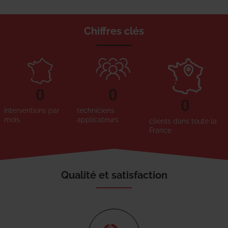
Chiffres clés
0
0
0
interventions par
techniciens
mois
applicateurs
clients dans toute la
France
Qualité et satisfaction