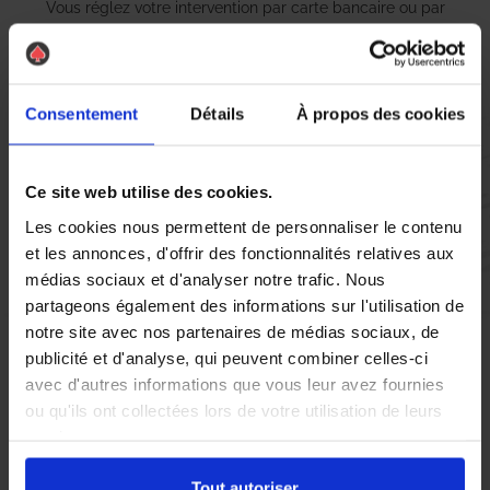
Vous réglez votre intervention par carte bancaire ou par
chèque, un reçu CB et une facture vous sont envoyés par
mail.
Consentement
Détails
À propos des cookies
Etape 5 :
Vous évaluez la prestation
Ce site web utilise des cookies.
Les cookies nous permettent de personnaliser le contenu
et les annonces, d'offrir des fonctionnalités relatives aux
Vous recevez une demande d’évaluation de votre expérience
médias sociaux et d'analyser notre trafic. Nous
avec l’équipe AS DE PIC.
partageons également des informations sur l'utilisation de
notre site avec nos partenaires de médias sociaux, de
publicité et d'analyse, qui peuvent combiner celles-ci
Nous avons pensé à tout
avec d'autres informations que vous leur avez fournies
ou qu'ils ont collectées lors de votre utilisation de leurs
services.
À Barentin, la présence de guêpes et de frelons asiatiques peut
rapidement devenir une source d’inquiétude pour les habitants.
Tout autoriser