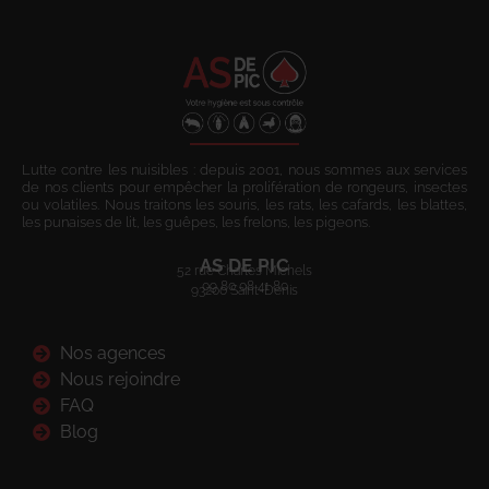
Lutte contre les nuisibles : depuis 2001, nous sommes aux services
de nos clients pour empêcher la prolifération de rongeurs, insectes
ou volatiles. Nous traitons les souris, les rats, les cafards, les blattes,
les punaises de lit, les guêpes, les frelons, les pigeons.
AS DE PIC
52 rue Charles Michels
09 80 08 41 80
93200 Saint-Denis
Nos agences
Nous rejoindre
FAQ
Blog