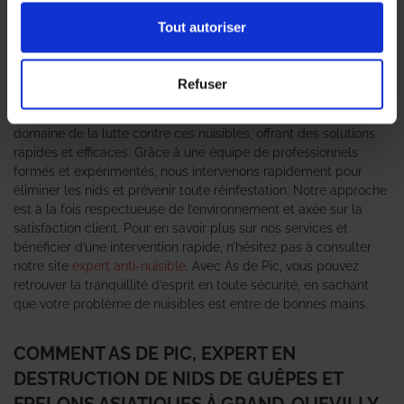
pour les habitants. Ces nuisibles, bien que souvent perçus
comme inoffensifs, peuvent causer des piqûres douloureuses et
Tout autoriser
représenter un danger, notamment pour les personnes
allergiques. C’est pourquoi il est essentiel de faire appel à un
expert en destruction de nids de guêpes et frelons asiatiques
Refuser
pour garantir votre sécurité et celle de votre entourage.
L’agence As de Pic se positionne comme un leader dans le
domaine de la lutte contre ces nuisibles, offrant des solutions
rapides et efficaces. Grâce à une équipe de professionnels
formés et expérimentés, nous intervenons rapidement pour
éliminer les nids et prévenir toute réinfestation. Notre approche
est à la fois respectueuse de l’environnement et axée sur la
satisfaction client. Pour en savoir plus sur nos services et
bénéficier d’une intervention rapide, n’hésitez pas à consulter
notre site
expert anti-nuisible
. Avec As de Pic, vous pouvez
retrouver la tranquillité d’esprit en toute sécurité, en sachant
que votre problème de nuisibles est entre de bonnes mains.
COMMENT AS DE PIC, EXPERT EN
DESTRUCTION DE NIDS DE GUÊPES ET
FRELONS ASIATIQUES À GRAND-QUEVILLY,