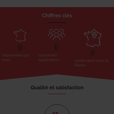
Chiffres clés
0
0
0
interventions par
techniciens
mois
applicateurs
clients dans toute la
France
Qualité et satisfaction