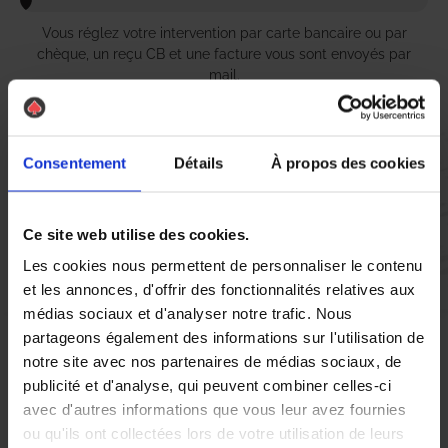
Vous réglez votre intervention par carte bancaire ou par
chèque, un reçu CB et une facture vous sont envoyés par
mail.
Consentement
Détails
À propos des cookies
Etape 5 :
Vous évaluez la prestation
Ce site web utilise des cookies.
Les cookies nous permettent de personnaliser le contenu
Vous recevez une demande d’évaluation de votre expérience
et les annonces, d'offrir des fonctionnalités relatives aux
avec l’équipe AS DE PIC.
médias sociaux et d'analyser notre trafic. Nous
partageons également des informations sur l'utilisation de
Nous avons pensé à tout
notre site avec nos partenaires de médias sociaux, de
publicité et d'analyse, qui peuvent combiner celles-ci
avec d'autres informations que vous leur avez fournies
ou qu'ils ont collectées lors de votre utilisation de leurs
À Mont-Saint-Aignan, la présence de guêpes et de frelons