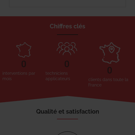
Chiffres clés
0
0
0
interventions par
techniciens
mois
applicateurs
clients dans toute la
France
Qualité et satisfaction