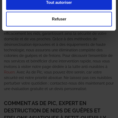
résidents. Il est crucial de réagir promptement face à cette
Tout autoriser
menace en faisant appel à un
expert en destruction de nid de
guêpes et frelons asiatiques
. L’agence As de Pic se distingue
par son savoir-faire en matière de lutte contre ces nuisibles,
Refuser
offrant des solutions sur mesure pour chaque situation. Nos
techniciens qualifiés sont formés pour identifier et traiter
efficacement les nids, garantissant ainsi la sécurité de votre
domicile et de vos proches. Grâce à des méthodes de
désinsectisation éprouvées et à des équipements de haute
technologie, nous assurons une élimination complète des
colonies de guêpes et de frelons. Pour découvrir l’ensemble de
nos services et bénéficier d’une intervention rapide, nous vous
invitons à visiter notre page dédiée à la lutte anti-nuisibles à
Rouen
. Avec As de Pic, vous pouvez être serein, car votre
sécurité est notre priorité absolue. Ne laissez pas ces nuisibles
perturber votre quotidien ; contactez-nous dès maintenant pour
une évaluation gratuite et un devis personnalisé.
COMMENT AS DE PIC, EXPERT EN
DESTRUCTION DE NIDS DE GUÊPES ET
FRELONS ASIATIQUES À PETIT-QUEVILLY,