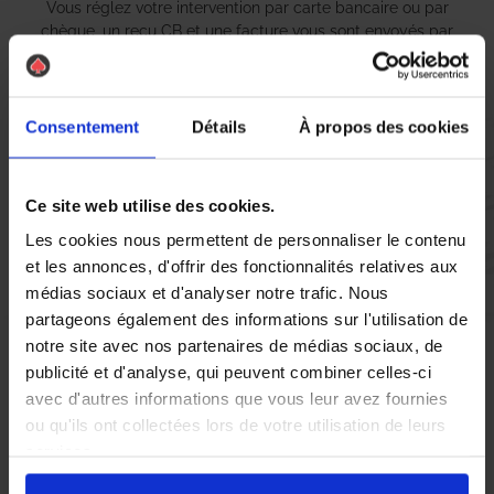
Vous réglez votre intervention par carte bancaire ou par
chèque, un reçu CB et une facture vous sont envoyés par
mail.
Consentement
Détails
À propos des cookies
Etape 5 :
Vous évaluez la prestation
Ce site web utilise des cookies.
Les cookies nous permettent de personnaliser le contenu
et les annonces, d'offrir des fonctionnalités relatives aux
Vous recevez une demande d’évaluation de votre expérience
médias sociaux et d'analyser notre trafic. Nous
avec l’équipe AS DE PIC.
partageons également des informations sur l'utilisation de
notre site avec nos partenaires de médias sociaux, de
Nous avons pensé à tout
publicité et d'analyse, qui peuvent combiner celles-ci
avec d'autres informations que vous leur avez fournies
ou qu'ils ont collectées lors de votre utilisation de leurs
À Petit-Quevilly, la présence de guêpes et de frelons asiatiques
services.
peut rapidement devenir une source de stress pour les