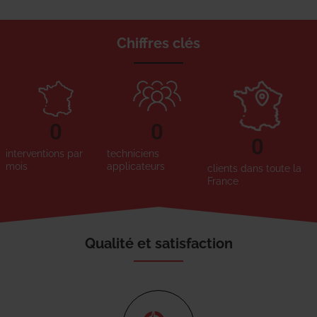
Chiffres clés
0
0
0
interventions par
techniciens
mois
applicateurs
clients dans toute la
France
Qualité et satisfaction