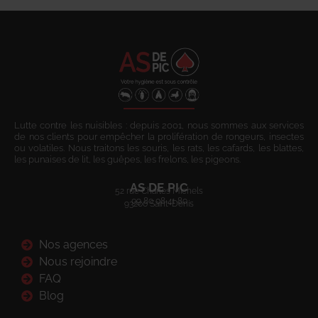
Lutte contre les nuisibles : depuis 2001, nous sommes aux services
de nos clients pour empêcher la prolifération de rongeurs, insectes
ou volatiles. Nous traitons les souris, les rats, les cafards, les blattes,
les punaises de lit, les guêpes, les frelons, les pigeons.
AS DE PIC
52 rue Charles Michels
09 80 08 41 80
93200 Saint-Denis
Nos agences
Nous rejoindre
FAQ
Blog