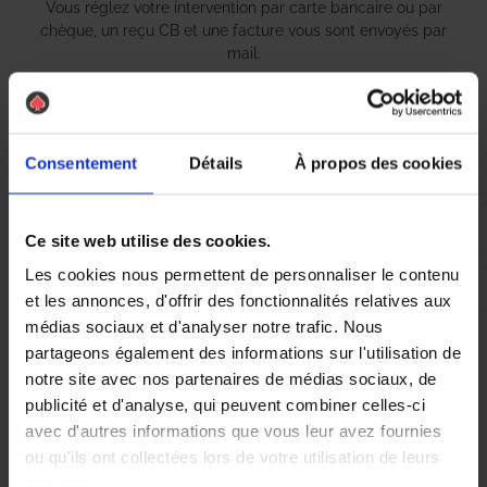
Vous réglez votre intervention par carte bancaire ou par
chèque, un reçu CB et une facture vous sont envoyés par
mail.
Consentement
Détails
À propos des cookies
Etape 5 :
Vous évaluez la prestation
Ce site web utilise des cookies.
Vous recevez une demande d’évaluation de votre expérience
Les cookies nous permettent de personnaliser le contenu
avec l’équipe AS DE PIC.
et les annonces, d'offrir des fonctionnalités relatives aux
médias sociaux et d'analyser notre trafic. Nous
partageons également des informations sur l'utilisation de
Nous avons pensé à tout
notre site avec nos partenaires de médias sociaux, de
publicité et d'analyse, qui peuvent combiner celles-ci
avec d'autres informations que vous leur avez fournies
À Mont-Saint-Aignan, la lutte contre les nuisibles, et plus
ou qu'ils ont collectées lors de votre utilisation de leurs
particulièrement contre les punaises de lit, est devenue une
services.