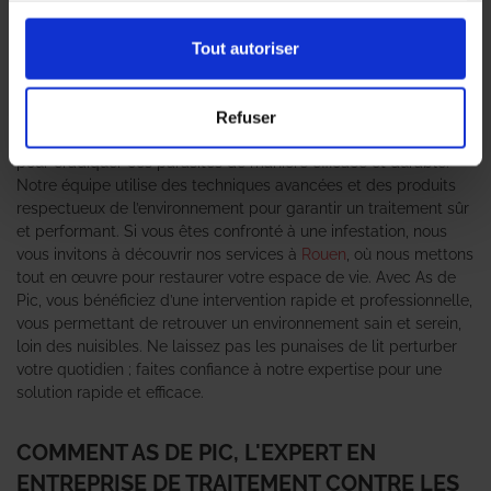
préoccupation majeure pour de nombreux habitants. Ces
insectes, souvent difficiles à détecter, peuvent causer des
désagréments importants, tant sur le plan du confort que de la
Tout autoriser
santé. Pour faire face à cette problématique, il est crucial de
faire appel à une
entreprise de traitement contre les punaises
de lit
qui possède une solide réputation. As de Pic se distingue
Refuser
comme un expert anti-nuisible, offrant des solutions sur mesure
pour éradiquer ces parasites de manière efficace et durable.
Notre équipe utilise des techniques avancées et des produits
respectueux de l’environnement pour garantir un traitement sûr
et performant. Si vous êtes confronté à une infestation, nous
vous invitons à découvrir nos services à
Rouen
, où nous mettons
tout en œuvre pour restaurer votre espace de vie. Avec As de
Pic, vous bénéficiez d’une intervention rapide et professionnelle,
vous permettant de retrouver un environnement sain et serein,
loin des nuisibles. Ne laissez pas les punaises de lit perturber
votre quotidien ; faites confiance à notre expertise pour une
solution rapide et efficace.
COMMENT AS DE PIC, L'EXPERT EN
ENTREPRISE DE TRAITEMENT CONTRE LES