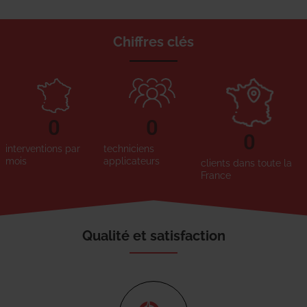
Chiffres clés
0
0
0
interventions par
techniciens
mois
applicateurs
clients dans toute la
France
Qualité et satisfaction