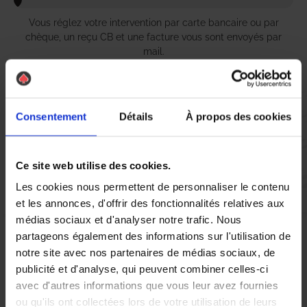
Vous réglez votre intervention par carte bancaire ou par
chèque, un reçu CB et une facture vous sont envoyés par
mail.
Consentement
Détails
À propos des cookies
Etape 5 :
Vous évaluez la prestation
Ce site web utilise des cookies.
Vous recevez une demande d’évaluation de votre expérience
Les cookies nous permettent de personnaliser le contenu
avec l’équipe AS DE PIC.
et les annonces, d'offrir des fonctionnalités relatives aux
médias sociaux et d'analyser notre trafic. Nous
partageons également des informations sur l'utilisation de
Nous avons pensé à tout
notre site avec nos partenaires de médias sociaux, de
publicité et d'analyse, qui peuvent combiner celles-ci
avec d'autres informations que vous leur avez fournies
À Sotteville-lès-Rouen, la présence de nuisibles tels que les
ou qu'ils ont collectées lors de votre utilisation de leurs