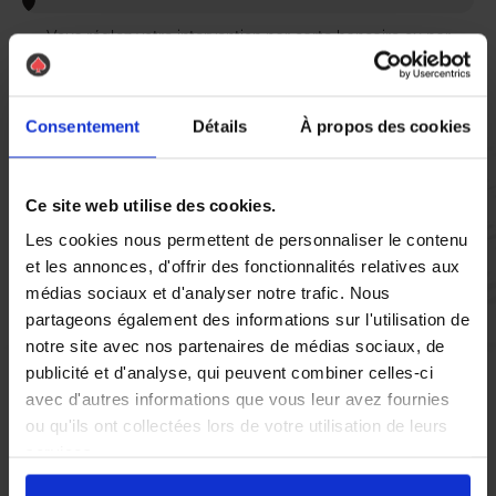
Vous réglez votre intervention par carte bancaire ou par
chèque, un reçu CB et une facture vous sont envoyés par
mail.
Consentement
Détails
À propos des cookies
Etape 5 :
Ce site web utilise des cookies.
Vous évaluez la prestation
Les cookies nous permettent de personnaliser le contenu
et les annonces, d'offrir des fonctionnalités relatives aux
médias sociaux et d'analyser notre trafic. Nous
Vous recevez une demande d’évaluation de votre expérience
partageons également des informations sur l'utilisation de
avec l’équipe AS DE PIC.
notre site avec nos partenaires de médias sociaux, de
publicité et d'analyse, qui peuvent combiner celles-ci
Nous avons pensé à tout
avec d'autres informations que vous leur avez fournies
ou qu'ils ont collectées lors de votre utilisation de leurs
services.
À Tourville-la-Rivière, la présence de nuisibles tels que les