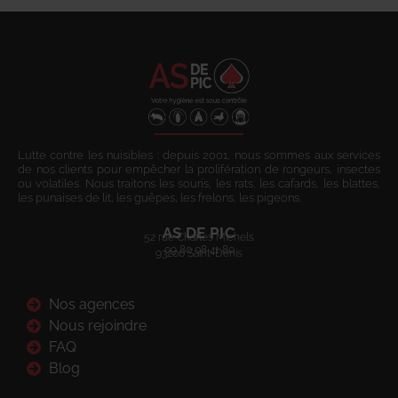
Lutte contre les nuisibles : depuis 2001, nous sommes aux services
de nos clients pour empêcher la prolifération de rongeurs, insectes
ou volatiles. Nous traitons les souris, les rats, les cafards, les blattes,
les punaises de lit, les guêpes, les frelons, les pigeons.
AS DE PIC
52 rue Charles Michels
09 80 08 41 80
93200 Saint-Denis
Nos agences
Nous rejoindre
FAQ
Blog