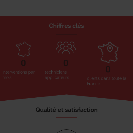
Chiffres clés
0
0
0
interventions par
techniciens
mois
applicateurs
clients dans toute la
France
Qualité et satisfaction