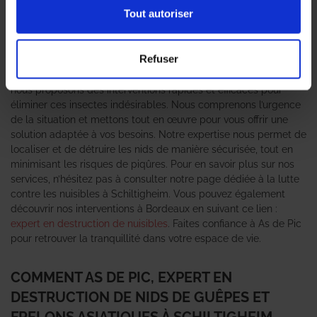
lorsque ces nuisibles s’installent dans votre jardin ou près de
Tout autoriser
votre habitation. Faire appel à un
expert en destruction de nid
de guêpes et frelons asiatiques
est essentiel pour garantir votre
sécurité et celle de vos proches. L’agence As de Pic se
Refuser
positionne comme le leader dans le domaine de la lutte contre
ces nuisibles. Grâce à notre équipe de professionnels qualifiés,
nous proposons des interventions rapides et efficaces pour
éliminer ces insectes indésirables. Nous comprenons l’urgence
de la situation et mettons tout en œuvre pour vous offrir une
solution adaptée à vos besoins. Notre expertise nous permet de
localiser et de détruire les nids de manière sécurisée, tout en
minimisant les risques de piqûres. Pour en savoir plus sur nos
services, n’hésitez pas à consulter notre page dédiée à la lutte
contre les nuisibles à Schiltigheim. Vous pouvez également
découvrir nos interventions à Bordeaux en suivant ce lien :
expert en destruction de nuisibles
. Faites confiance à As de Pic
pour retrouver la tranquillité dans votre espace de vie.
COMMENT AS DE PIC, EXPERT EN
DESTRUCTION DE NIDS DE GUÊPES ET
FRELONS ASIATIQUES À SCHILTIGHEIM,