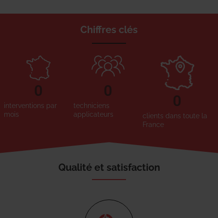
Chiffres clés
0
0
0
interventions par
techniciens
mois
applicateurs
clients dans toute la
France
Qualité et satisfaction