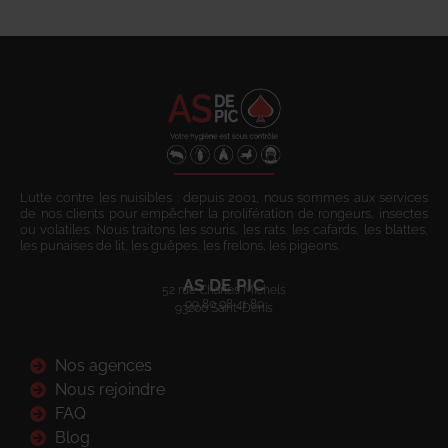
Lutte contre les nuisibles : depuis 2001, nous sommes aux services
de nos clients pour empêcher la prolifération de rongeurs, insectes
ou volatiles. Nous traitons les souris, les rats, les cafards, les blattes,
les punaises de lit, les guêpes, les frelons, les pigeons.
AS DE PIC
52 rue Charles Michels
09 80 08 41 80
93200 Saint-Denis
Nos agences
Nous rejoindre
FAQ
Blog