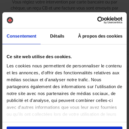
Vous réglez votre intervention par carte bancaire ou par
chèque, un reçu CB et une facture vous sont envoyés par
mail.
Consentement
Détails
À propos des cookies
Etape 5 :
Vous évaluez la prestation
Ce site web utilise des cookies.
Les cookies nous permettent de personnaliser le contenu
Vous recevez une demande d’évaluation de votre expérience
et les annonces, d'offrir des fonctionnalités relatives aux
avec l’équipe AS DE PIC.
médias sociaux et d'analyser notre trafic. Nous
partageons également des informations sur l'utilisation de
notre site avec nos partenaires de médias sociaux, de
Nous avons pensé à tout
publicité et d'analyse, qui peuvent combiner celles-ci
avec d'autres informations que vous leur avez fournies
ou qu'ils ont collectées lors de votre utilisation de leurs
À Schiltigheim, la présence de
guêpes
et de
frelons asiatiques
services.
peut rapidement devenir un véritable cauchemar, surtout