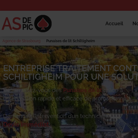
Accueil
No
Agence de Strasbourg
Punaises de lit Schiltigheim
ENTREPRISE TRAITEMENT CONTR
SCHILTIGHEIM POUR UNE SOLUT
Débarrassez-vous des
Punaises de lit
grâce à
l’intervention rapide et efficace de professionnels.
Demandez l’intervention d’un technicien.
Devis immédiat