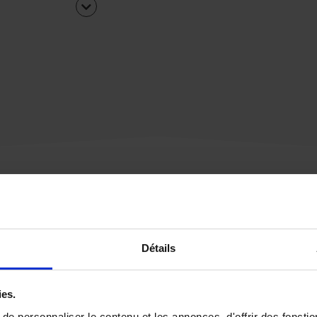
Une urgence ?
Détails
Vous souhaitez être
rappelé par notre éq
ies.
e personnaliser le contenu et les annonces, d'offrir des fonctio