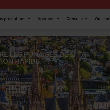
s prestations
Agences
Conseils
Qui so
E LES PUNAISES DE LIT À
ION RAPIDE.