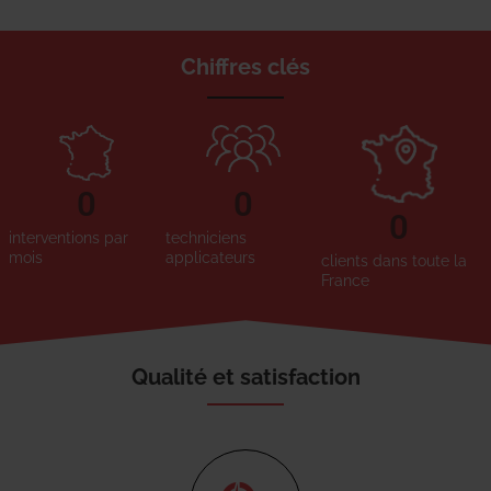
Chiffres clés
0
0
0
interventions par
techniciens
mois
applicateurs
clients dans toute la
France
Qualité et satisfaction