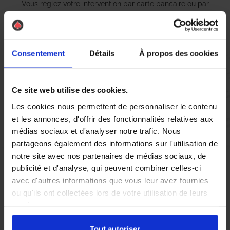
Vous réglez votre intervention par carte bancaire ou par
chèque, un reçu CB et une facture vous sont envoyés par
mail.
Consentement
Détails
À propos des cookies
Etape 5 :
Vous évaluez la prestation
Ce site web utilise des cookies.
Les cookies nous permettent de personnaliser le contenu
et les annonces, d'offrir des fonctionnalités relatives aux
Vous recevez une demande d’évaluation de votre expérience
médias sociaux et d'analyser notre trafic. Nous
avec l’équipe AS DE PIC.
partageons également des informations sur l'utilisation de
notre site avec nos partenaires de médias sociaux, de
publicité et d'analyse, qui peuvent combiner celles-ci
Nous avons pensé à tout
avec d'autres informations que vous leur avez fournies
ou qu'ils ont collectées lors de votre utilisation de leurs
services.
À Draguignan, la présence de
nid de guêpes
et de
frelons
asiatiques
peut rapidement devenir une source d’inquiétude
Tout autoriser