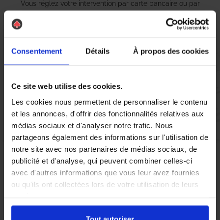
Vous réglez votre intervention par carte bancaire ou par
chèque, un reçu CB et une facture vous sont envoyés par
mail.
Consentement
Détails
À propos des cookies
Etape 5 :
Vous évaluez la prestation
Ce site web utilise des cookies.
Les cookies nous permettent de personnaliser le contenu
et les annonces, d'offrir des fonctionnalités relatives aux
Vous recevez une demande d’évaluation de votre expérience
médias sociaux et d'analyser notre trafic. Nous
avec l’équipe AS DE PIC.
partageons également des informations sur l'utilisation de
notre site avec nos partenaires de médias sociaux, de
publicité et d'analyse, qui peuvent combiner celles-ci
Nous avons pensé à tout
avec d'autres informations que vous leur avez fournies
ou qu'ils ont collectées lors de votre utilisation de leurs
services.
À Hyères, la présence de
nid de guêpes
et de
frelons
asiatiques
peut rapidement devenir une source d’inquiétude
Tout autoriser