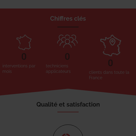
Chiffres clés
0
0
0
interventions par
techniciens
mois
applicateurs
clients dans toute la
France
Qualité et satisfaction