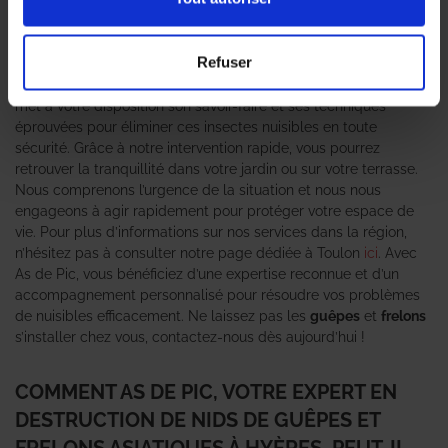
pour les habitants. Ces nuisibles, bien que souvent perçus
comme inoffensifs, peuvent représenter un danger réel, surtout
pour les personnes allergiques. C’est pourquoi il est essentiel
Refuser
de faire appel à un
expert en destruction de nid de guêpes et
frelons asiatiques
comme As de Pic. Notre équipe spécialisée
met à votre disposition son savoir-faire et ses techniques
éprouvées pour éliminer ces insectes nuisibles en toute
sécurité. Grâce à notre intervention rapide, vous pourrez
retrouver la tranquillité dans votre jardin ou sur votre terrasse.
Nous comprenons l’urgence de la situation et nous nous
engageons à agir rapidement pour protéger votre espace de
vie. Pour plus d’informations sur nos services dans la région,
n’hésitez pas à consulter notre page dédiée à Toulon
ici
. Avec
As de Pic, vous bénéficiez d’une expertise reconnue et d’un
accompagnement personnalisé pour résoudre vos problèmes
de nuisibles efficacement. Ne laissez pas les
guêpes
et
frelons
s’installer chez vous, contactez-nous dès aujourd’hui !
COMMENT AS DE PIC, VOTRE EXPERT EN
DESTRUCTION DE NIDS DE GUÊPES ET
FRELONS ASIATIQUES À HYÈRES, PEUT-IL