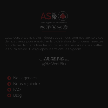
Lutte contre les nuisibles : depuis 2001, nous sommes aux services
de nos clients pour empêcher la prolifération de rongeurs, insectes
ou volatiles. Nous traitons les souris, les rats, les cafards, les blattes,
les punaises de lit, les guêpes, les frelons, les pigeons.
AS DE PIC
52 rue Charles Michels
09 80 08 41 80
93200 Saint-Denis
Nos agences
Nous rejoindre
FAQ
Blog