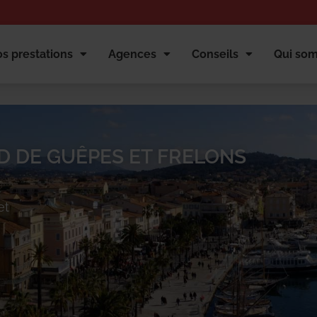
s prestations
Agences
Conseils
Qui so
D DE GUÊPES ET FRELONS
et