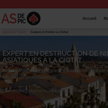
Accueil
No
Agence de Toulon
Guepes et frelons La Ciotat
EXPERT EN DESTRUCTION DE NI
ASIATIQUES À LA CIOTAT.
Débarrassez-vous des
grâce à l’intervention rapide 
efficace de professionnels.
Demandez l’intervention d’un technicien.
Devis immédiat