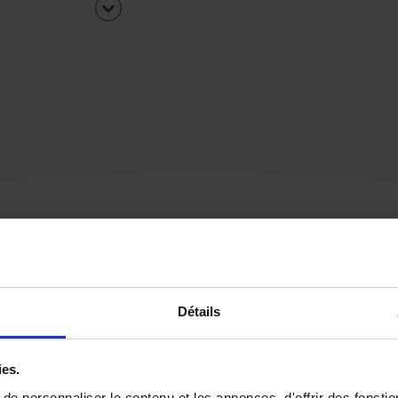
Une urgence ?
Détails
Vous souhaitez être
rappelé par notre éq
ies.
e personnaliser le contenu et les annonces, d'offrir des fonctio