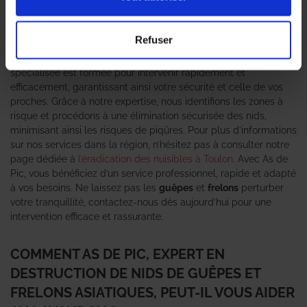
pour les habitants et les vacanciers. Ces nuisibles, bien que
souvent méconnus, représentent un danger non négligeable,
surtout pour les personnes allergiques. C’est pourquoi il est
Refuser
essentiel de faire appel à un
expert en destruction de nid de
guêpes et frelons asiatiques
comme As de Pic. Notre équipe
spécialisée est formée pour intervenir rapidement et
efficacement, garantissant ainsi votre sécurité et celle de vos
proches. Grâce à notre expertise, nous identifions les zones à
risque et procédons à une élimination sécurisée des nids,
minimisant ainsi les risques de piqûres. Pour plus d’informations
sur nos services dans la région, n’hésitez pas à consulter notre
page dédiée à
l’éradication des nuisibles à Toulon
. Avec As de
Pic, vous bénéficiez d’un service professionnel, rapide et adapté
à vos besoins. Ne laissez pas les
guêpes
et
frelons
perturber
votre tranquillité, contactez-nous dès aujourd’hui pour une
intervention efficace et rassurante.
COMMENT AS DE PIC, EXPERT EN
DESTRUCTION DE NIDS DE GUÊPES ET
FRELONS ASIATIQUES, PEUT-IL VOUS AIDER