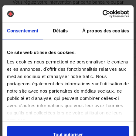
Vous réglez votre intervention par carte bancaire ou par
chèque, un reçu CB et une facture vous sont envoyés par
mail.
Consentement
Détails
À propos des cookies
Etape 5 :
Ce site web utilise des cookies.
Vous évaluez la prestation
Les cookies nous permettent de personnaliser le contenu
et les annonces, d'offrir des fonctionnalités relatives aux
Vous recevez une demande d’évaluation de votre expérience
médias sociaux et d'analyser notre trafic. Nous
avec l’équipe AS DE PIC.
partageons également des informations sur l'utilisation de
notre site avec nos partenaires de médias sociaux, de
publicité et d'analyse, qui peuvent combiner celles-ci
Nous avons pensé à tout
avec d'autres informations que vous leur avez fournies
ou qu'ils ont collectées lors de votre utilisation de leurs
services.
Au Lavandou, la présence de
nid de guêpes
et de
frelons
asiatiques
peut rapidement devenir une source d’inquiétude
Tout autoriser