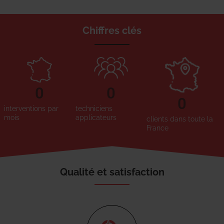
Chiffres clés
0
0
0
interventions par
techniciens
mois
applicateurs
clients dans toute la
France
Qualité et satisfaction