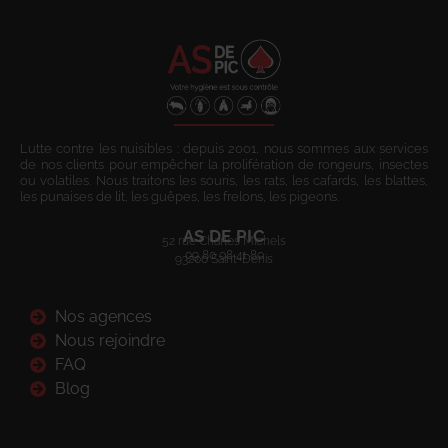
Lutte contre les nuisibles : depuis 2001, nous sommes aux services
de nos clients pour empêcher la prolifération de rongeurs, insectes
ou volatiles. Nous traitons les souris, les rats, les cafards, les blattes,
les punaises de lit, les guêpes, les frelons, les pigeons.
AS DE PIC
52 rue Charles Michels
09 80 08 41 80
93200 Saint-Denis
Nos agences
Nous rejoindre
FAQ
Blog