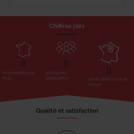
Chiffres clés
0
0
0
interventions par
techniciens
mois
applicateurs
clients dans toute la
France
Qualité et satisfaction