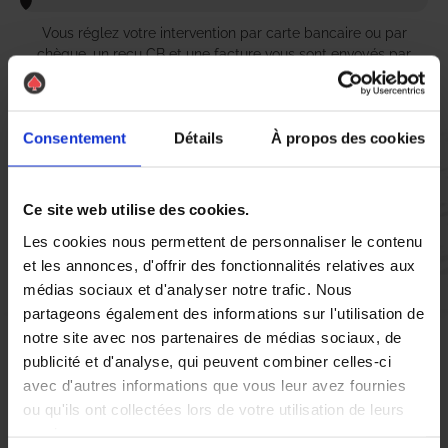
Vous réglez votre intervention par carte bancaire ou par
chèque, un reçu CB et une facture vous sont envoyés par
mail.
Consentement
Détails
À propos des cookies
Etape 5 :
Vous évaluez la prestation
Ce site web utilise des cookies.
Les cookies nous permettent de personnaliser le contenu
et les annonces, d'offrir des fonctionnalités relatives aux
Vous recevez une demande d’évaluation de votre expérience
médias sociaux et d'analyser notre trafic. Nous
avec l’équipe AS DE PIC.
partageons également des informations sur l'utilisation de
notre site avec nos partenaires de médias sociaux, de
Nous avons pensé à tout
publicité et d'analyse, qui peuvent combiner celles-ci
avec d'autres informations que vous leur avez fournies
ou qu'ils ont collectées lors de votre utilisation de leurs
services.
Si vous êtes confronté à une infestation de
punaises de lit
à