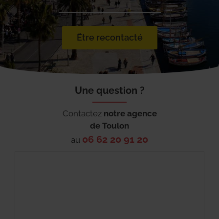
Être recontacté
Une question ?
Contactez
notre agence
de
Toulon
06 62 20 91 20
au