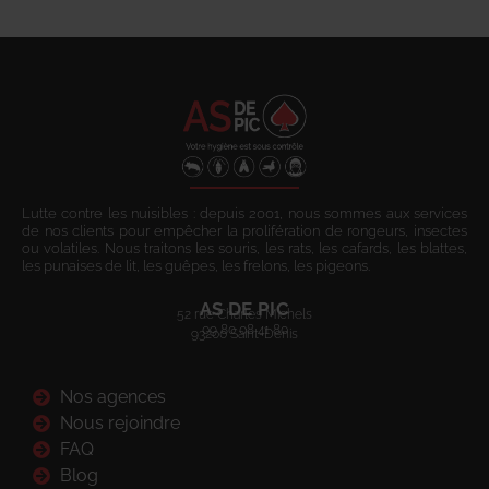
Lutte contre les nuisibles : depuis 2001, nous sommes aux services
de nos clients pour empêcher la prolifération de rongeurs, insectes
ou volatiles. Nous traitons les souris, les rats, les cafards, les blattes,
les punaises de lit, les guêpes, les frelons, les pigeons.
AS DE PIC
52 rue Charles Michels
09 80 08 41 80
93200 Saint-Denis
Nos agences
Nous rejoindre
FAQ
Blog