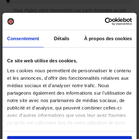
Vous réglez votre intervention par carte bancaire ou par
chèque, un reçu CB et une facture vous sont envoyés par
mail.
Consentement
Détails
À propos des cookies
Etape 5 :
Ce site web utilise des cookies.
Vous évaluez la prestation
Les cookies nous permettent de personnaliser le contenu
et les annonces, d'offrir des fonctionnalités relatives aux
Vous recevez une demande d’évaluation de votre expérience
médias sociaux et d'analyser notre trafic. Nous
avec l’équipe AS DE PIC.
partageons également des informations sur l'utilisation de
notre site avec nos partenaires de médias sociaux, de
publicité et d'analyse, qui peuvent combiner celles-ci
Nous avons pensé à tout
avec d'autres informations que vous leur avez fournies
ou qu'ils ont collectées lors de votre utilisation de leurs
services.
Au Lavandou, la présence de
punaises de lit
peut rapidement