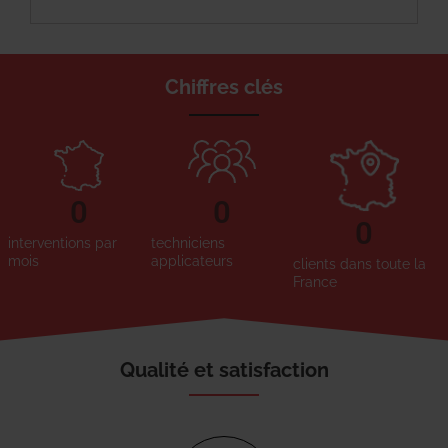
Chiffres clés
0
0
0
interventions par
techniciens
mois
applicateurs
clients dans toute la
France
Qualité et satisfaction