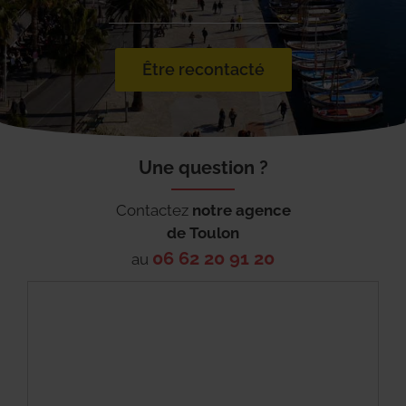
Être recontacté
Une question ?
Contactez
notre agence
de
Toulon
06 62 20 91 20
au