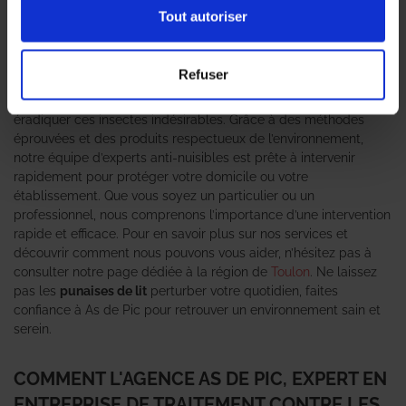
devenir un véritable cauchemar pour les habitants et les
Tout autoriser
professionnels. Face à cette problématique urgente, il est
essentiel de faire appel à une
entreprise de traitement contre
les punaises de lit
reconnue pour son expertise. As de Pic se
Refuser
positionne comme un leader dans le domaine de la lutte contre
les nuisibles, offrant des solutions efficaces et durables pour
éradiquer ces insectes indésirables. Grâce à des méthodes
éprouvées et des produits respectueux de l’environnement,
notre équipe d’experts anti-nuisibles est prête à intervenir
rapidement pour protéger votre domicile ou votre
établissement. Que vous soyez un particulier ou un
professionnel, nous comprenons l’importance d’une intervention
rapide et efficace. Pour en savoir plus sur nos services et
découvrir comment nous pouvons vous aider, n’hésitez pas à
consulter notre page dédiée à la région de
Toulon
. Ne laissez
pas les
punaises de lit
perturber votre quotidien, faites
confiance à As de Pic pour retrouver un environnement sain et
serein.
COMMENT L'AGENCE AS DE PIC, EXPERT EN
ENTREPRISE DE TRAITEMENT CONTRE LES