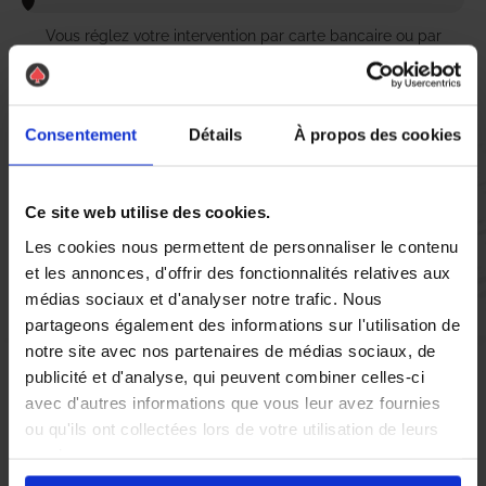
Vous réglez votre intervention par carte bancaire ou par
chèque, un reçu CB et une facture vous sont envoyés par
mail.
Consentement
Détails
À propos des cookies
Etape 5 :
Ce site web utilise des cookies.
Vous évaluez la prestation
Les cookies nous permettent de personnaliser le contenu
et les annonces, d'offrir des fonctionnalités relatives aux
Vous recevez une demande d’évaluation de votre expérience
médias sociaux et d'analyser notre trafic. Nous
avec l’équipe AS DE PIC.
partageons également des informations sur l'utilisation de
notre site avec nos partenaires de médias sociaux, de
publicité et d'analyse, qui peuvent combiner celles-ci
Nous avons pensé à tout
avec d'autres informations que vous leur avez fournies
ou qu'ils ont collectées lors de votre utilisation de leurs
services.
À Hyères, la présence de nuisibles tels que les
cafards
,
fourmis