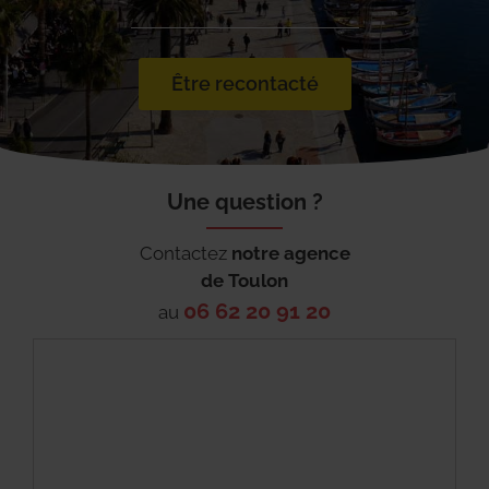
Être recontacté
Une question ?
Contactez
notre agence
de
Toulon
06 62 20 91 20
au