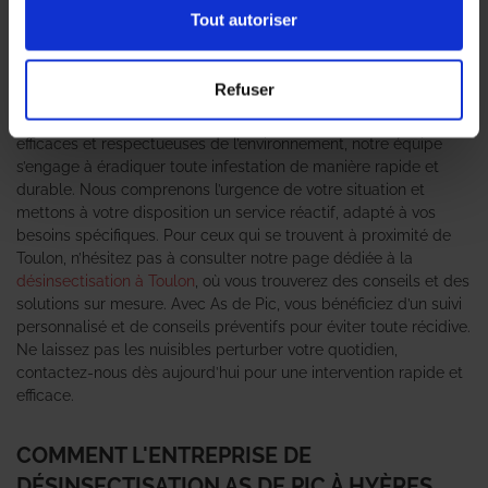
ou
punaises de lit
peut rapidement devenir un véritable fléau
Tout autoriser
pour votre domicile ou votre entreprise. C’est pourquoi faire
appel à une
entreprise de désinsectisation
expérimentée est
essentiel pour garantir un environnement sain et sécurisé. As de
Refuser
Pic se positionne comme un expert incontournable dans le
domaine de la lutte contre les nuisibles. Grâce à des méthodes
efficaces et respectueuses de l’environnement, notre équipe
s’engage à éradiquer toute infestation de manière rapide et
durable. Nous comprenons l’urgence de votre situation et
mettons à votre disposition un service réactif, adapté à vos
besoins spécifiques. Pour ceux qui se trouvent à proximité de
Toulon, n’hésitez pas à consulter notre page dédiée à la
désinsectisation à Toulon
, où vous trouverez des conseils et des
solutions sur mesure. Avec As de Pic, vous bénéficiez d’un suivi
personnalisé et de conseils préventifs pour éviter toute récidive.
Ne laissez pas les nuisibles perturber votre quotidien,
contactez-nous dès aujourd’hui pour une intervention rapide et
efficace.
COMMENT L'ENTREPRISE DE
DÉSINSECTISATION AS DE PIC À HYÈRES