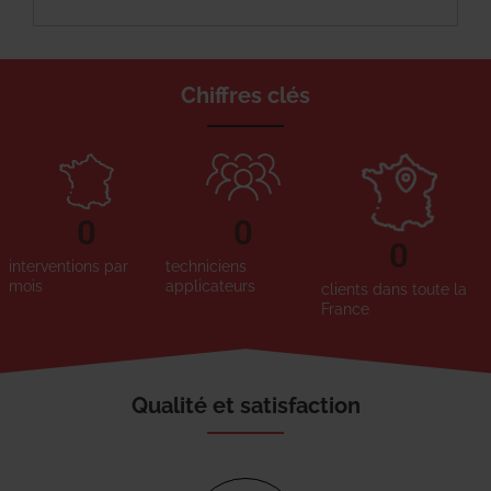
Chiffres clés
0
0
0
interventions par
techniciens
mois
applicateurs
clients dans toute la
France
Qualité et satisfaction