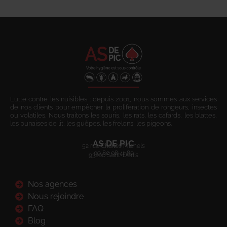
Lutte contre les nuisibles : depuis 2001, nous sommes aux services
de nos clients pour empêcher la prolifération de rongeurs, insectes
ou volatiles. Nous traitons les souris, les rats, les cafards, les blattes,
les punaises de lit, les guêpes, les frelons, les pigeons.
AS DE PIC
52 rue Charles Michels
09 80 08 41 80
93200 Saint-Denis
Nos agences
Nous rejoindre
FAQ
Blog