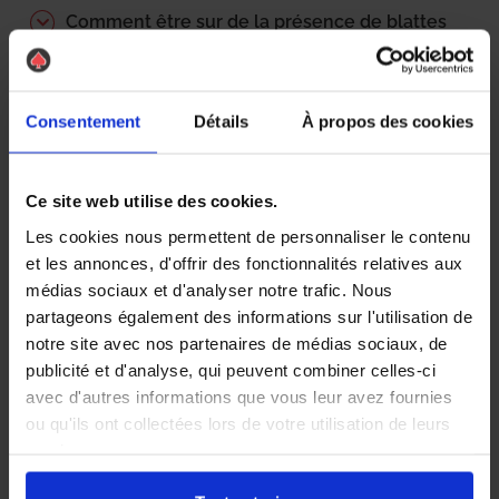
Comment être sur de la présence de blattes
?
Comment se déroule une action anti-blatte
?
Consentement
Détails
À propos des cookies
Comment est calculé le prix d’une
intervention ?
Ce site web utilise des cookies.
Qui paie les frais de désinsectisation ?
Locataire / propriétaire ?
Les cookies nous permettent de personnaliser le contenu
et les annonces, d'offrir des fonctionnalités relatives aux
médias sociaux et d'analyser notre trafic. Nous
Où peut on trouver les blattes ? Comment
partageons également des informations sur l'utilisation de
les détecter ?
notre site avec nos partenaires de médias sociaux, de
Pourquoi cette odeur caractéristique ?
publicité et d'analyse, qui peuvent combiner celles-ci
avec d'autres informations que vous leur avez fournies
Performance du traitement
ou qu'ils ont collectées lors de votre utilisation de leurs
services.
Quels sont les délais d’intervention ?