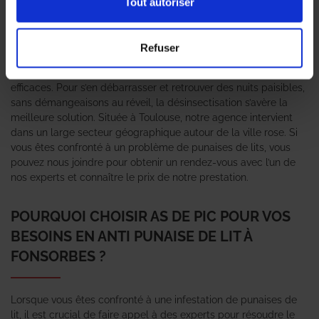
Tout autoriser
Les punaises de lit ne sont pas les nuisibles les plus simples à
éradiquer. Bien qu’elles soient petites, elles sont résistantes.
Refuser
D’autant que les traitements vendus dans les magasins et
grandes surfaces ne sont pas assez puissants et donc, pas
efficaces. Pour s’en débarrasser et retrouver des nuits paisibles,
sans démangeaisons au réveil, la désinsectisation s’avère la
meilleure solution. Située à Toulouse, notre agence intervient
dans un large secteur géographique autour de la ville rose. Si
vous êtes confronté à un problème de punaises de lits, vous
pouvez nous joindre pour obtenir un rendez-vous avec l’un de
nos experts et connaître le prix de notre prestation.
POURQUOI CHOISIR AS DE PIC POUR VOS
BESOINS EN ANTI PUNAISE DE LIT À
FONSORBES ?
Lorsque vous êtes confronté à une infestation de punaises de
lit, il est crucial de faire appel à des experts pour résoudre le