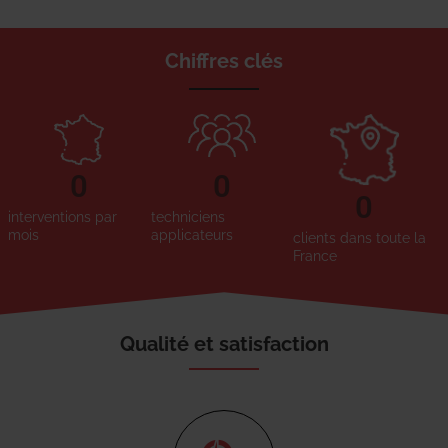
Chiffres clés
0
0
0
interventions par
techniciens
mois
applicateurs
clients dans toute la
France
Qualité et satisfaction