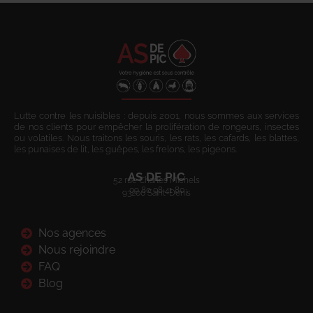
Lutte contre les nuisibles : depuis 2001, nous sommes aux services
de nos clients pour empêcher la prolifération de rongeurs, insectes
ou volatiles. Nous traitons les souris, les rats, les cafards, les blattes,
les punaises de lit, les guêpes, les frelons, les pigeons.
AS DE PIC
52 rue Charles Michels
09 80 08 41 80
93200 Saint-Denis
Nos agences
Nous rejoindre
FAQ
Blog