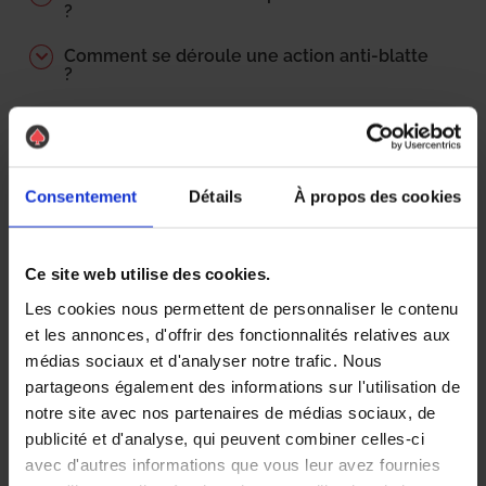
?
Comment se déroule une action anti-blatte
?
Comment est calculé le prix d’une
intervention ?
Qui paie les frais de désinsectisation ?
Consentement
Détails
À propos des cookies
Locataire / propriétaire ?
Où peut on trouver les blattes ? Comment
Ce site web utilise des cookies.
les détecter ?
Les cookies nous permettent de personnaliser le contenu
Pourquoi cette odeur caractéristique ?
et les annonces, d'offrir des fonctionnalités relatives aux
médias sociaux et d'analyser notre trafic. Nous
Performance du traitement
partageons également des informations sur l'utilisation de
notre site avec nos partenaires de médias sociaux, de
Quels sont les délais d’intervention ?
publicité et d'analyse, qui peuvent combiner celles-ci
avec d'autres informations que vous leur avez fournies