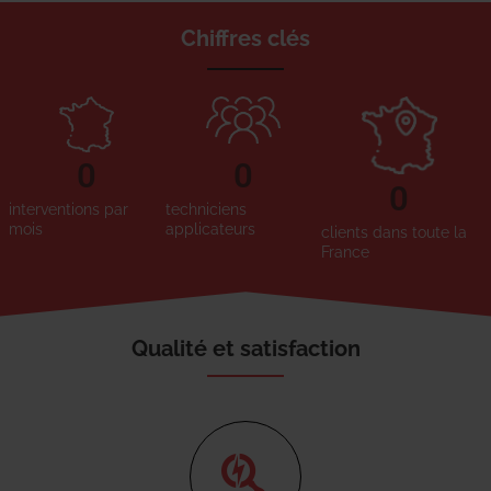
Chiffres clés
0
0
0
interventions par
techniciens
mois
applicateurs
clients dans toute la
France
Qualité et satisfaction